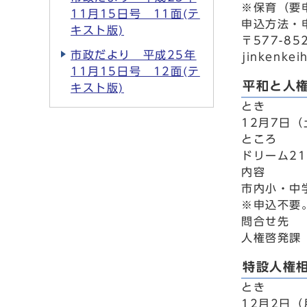
※保育（要
11月15日号 11面(テ
申込方法・
キスト版)
〒577-8
市政だより 平成25年
jinkenkei
11月15日号 12面(テ
平和と人
キスト版)
とき
12月7日（
ところ
ドリーム21
内容
市内小・中
※申込不要
問合せ先
人権啓発課 
特設人権
とき
12月2日