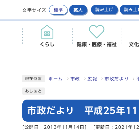
標準
拡大
読み上げ
読み上
文字サイズ
くらし
健康・医療・福祉
文化
ホーム
市政
広報
市政だより
現在位置
あしあと
市政だより 平成25年11
[公開日：2013年11月14日]
[更新日：2021年1