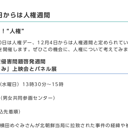
4日からは人権週間
！“人権”
10日は人権デー、12月4日からは人権週間と定められて
を開催します。ぜひこの機会に、人権について考えてみ
権侵害問題啓発週間
ぐみ」上映会とパネル展
（水曜日）13時30分～15時
（男女共同参画センター）
申込先着順）
に横田めぐみさんが北朝鮮当局に拉致された事件の経緯や