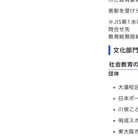
表彰を受け
※JIS第
問合せ先
教育総務部総
文化部
社会教育
団体
大蓮校
日本ボ
川俣こ
侑成ス
東大阪