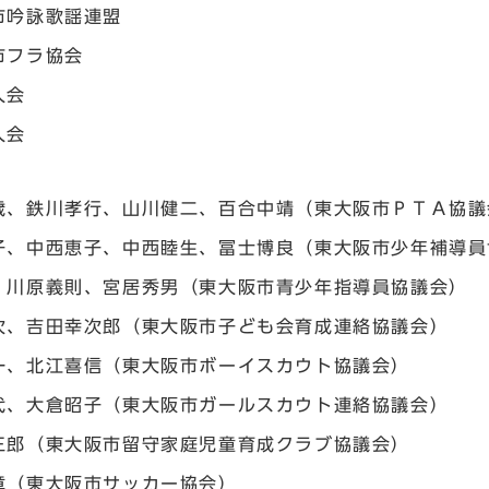
市吟詠歌謡連盟
市フラ協会
人会
人会
歳、鉄川孝行、山川健二、百合中靖（東大阪市ＰＴＡ協議
子、中西恵子、中西睦生、冨士博良（東大阪市少年補導員
、川原義則、宮居秀男（東大阪市青少年指導員協議会）
次、吉田幸次郎（東大阪市子ども会育成連絡協議会）
一、北江喜信（東大阪市ボーイスカウト協議会）
代、大倉昭子（東大阪市ガールスカウト連絡協議会）
三郎（東大阪市留守家庭児童育成クラブ協議会）
章（東大阪市サッカー協会）