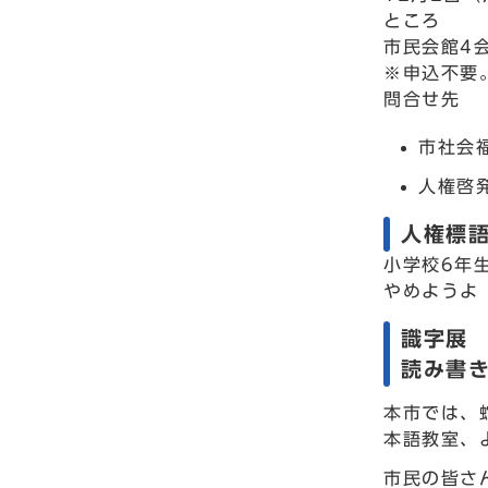
ところ
市民会館4
※申込不要
問合せ先
市社会福
人権啓発
人権標
小学校6年
やめようよ
識字展
読み書
本市では、
本語教室、
市民の皆さ