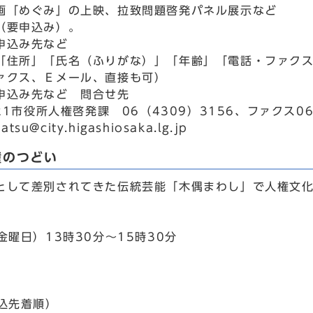
画「めぐみ」の上映、拉致問題啓発パネル展示など
（要申込み）。
申込み先など
「住所」「氏名（ふりがな）」「年齢」「電話・ファクス
ァクス、Ｅメール、直接も可）
申込み先など 問合せ先
521市役所人権啓発課 06（4309）3156、ファクス
hatsu@city.higashiosaka.lg.jp
権のつどい
として差別されてきた伝統芸能「木偶まわし」で人権文化
金曜日）13時30分～15時30分
申込先着順）