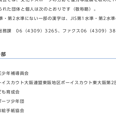
られた団体と個人は次のとおりです（敬称略）。
1水準・第2水準にない一部の漢字は、JIS第1水準・第2
務課 06（4309）3265、ファクス06（4309）38
門
の部
区少年補導員会
ーイスカウト大阪連盟東阪地区ボーイスカウト東大阪第2
ども育成会
ポーツ少年団
市絵手紙協会