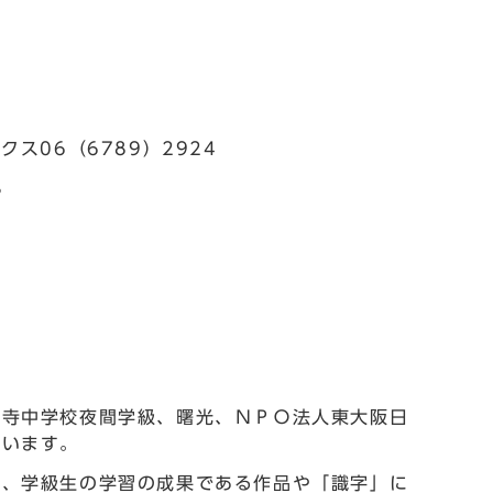
ス06（6789）2924
3
平寺中学校夜間学級、曙光、ＮＰＯ法人東大阪日
でいます。
に、学級生の学習の成果である作品や「識字」に