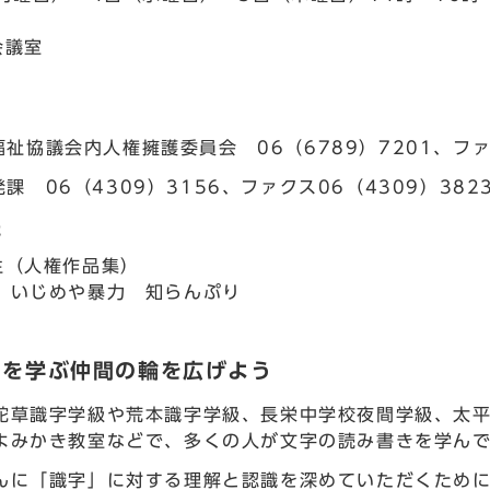
会議室
。
祉協議会内人権擁護委員会 06（6789）7201、ファク
課 06（4309）3156、ファクス06（4309）382
語
生（人権作品集）
 いじめや暴力 知らんぷり
きを学ぶ仲間の輪を広げよう
蛇草識字学級や荒本識字学級、長栄中学校夜間学級、太
よみかき教室などで、多くの人が文字の読み書きを学ん
んに「識字」に対する理解と認識を深めていただくため