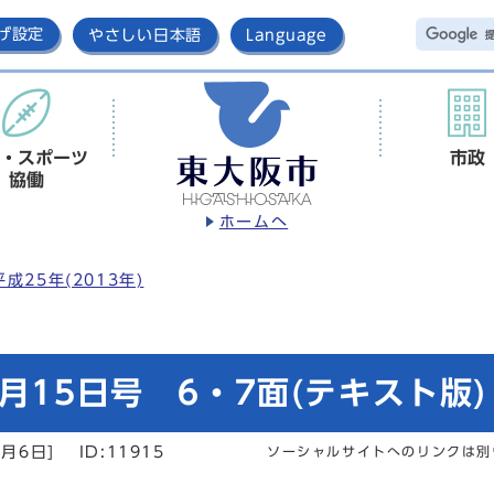
げ設定
やさしい日本語
Language
・スポーツ
市政
協働
ホームへ
平成25年(2013年)
月15日号 6・7面(テキスト版)
2月6日]
ID:11915
ソーシャルサイトへのリンクは別