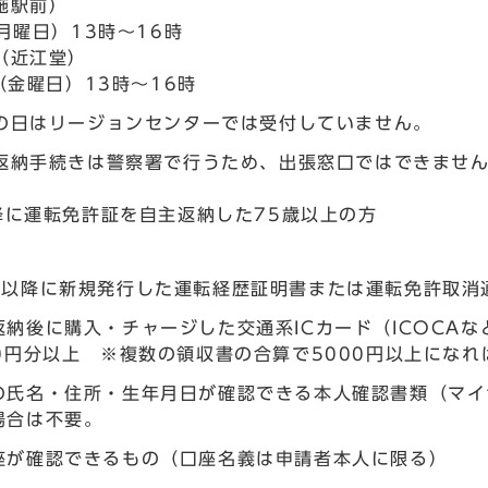
施駅前）
月曜日）13時～16時
（近江堂）
（金曜日）13時～16時
の日はリージョンセンターでは受付していません。
返納手続きは警察署で行うため、出張窓口ではできませ
降に運転免許証を自主返納した75歳以上の方
月以降に新規発行した運転経歴証明書または運転免許取消
返納後に購入・チャージした交通系ICカード（ICOCA
00円分以上 ※複数の領収書の合算で5000円以上になれ
の氏名・住所・生年月日が確認できる本人確認書類（マイ
場合は不要。
座が確認できるもの（口座名義は申請者本人に限る）