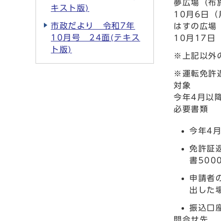
夢広場（布
キスト版)
10月6日（
市政だより 令和7年
はすの広場
10月号 24面(テキス
10月17日
ト版)
※上記以外
※運転免許
対象
今年4月以
必要書類
今年4
免許証
書50
申請者
出した
振込口
問合せ先