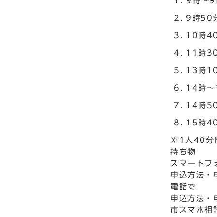
9時～9
9時50
10時4
11時3
13時1
14時～
14時5
15時4
※1人40分
持ち物
スマートフ
申込方法・
電話で
申込方法・
市スマホ相