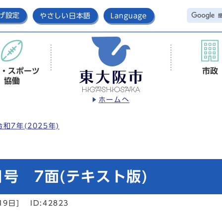
げ設定
やさしい日本語
Language
・スポーツ
市政
協働
ホームへ
令和7年(2025年)
号 7面(テキスト版)
19日]
ID:42823