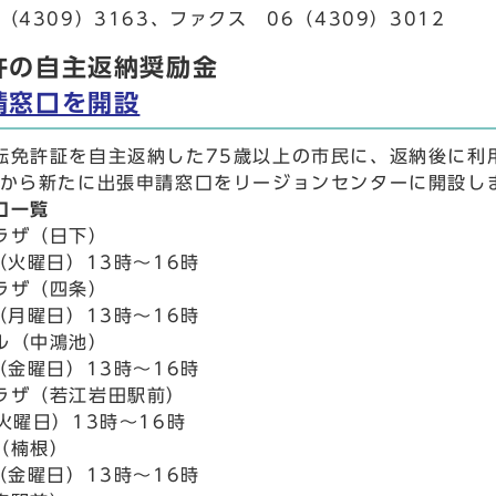
（4309）3163、ファクス 06（4309）3012
許の自主返納奨励金
請窓口を開設
転免許証を自主返納した75歳以上の市民に、返納後に利
月から新たに出張申請窓口をリージョンセンターに開設し
口一覧
ラザ（日下）
（火曜日）13時～16時
ラザ（四条）
（月曜日）13時～16時
ル（中鴻池）
（金曜日）13時～16時
ラザ（若江岩田駅前）
火曜日）13時～16時
（楠根）
（金曜日）13時～16時