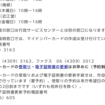
（楠根）
（木曜日）10時～16時
（近江堂）
（金曜日）10時～16時
成の窓口は行政サービスセンターとは別の窓口になりま
臨時窓口では、マイナンバーカードの作成は受け付けて
話番号
）3163
（4309）3163、ファクス 06（4309）3012
ーカードの
受取り
・
電子証明書の更新
はお早めに（予約
ーカードの受取りおよび電子証明書の更新手続きは、市役
で行っています（要予約）。受取りの予約は来庁希望日の
の2日前までです（いずれも祝休日を除く）。
子証明書更新予約電話番号
6）605