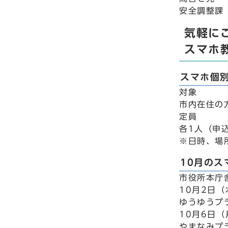
安全調整課 
気軽に
スマホ
スマホ個
対象
市内在住の
定員
各1人（申
※日時、場
10月の
市役所本庁
10月2日（
ゆうゆうプ
10月6日
やまなみプ