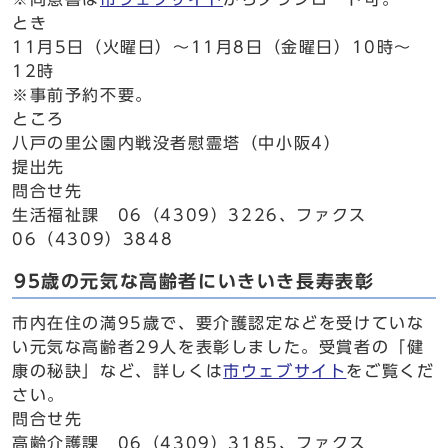
とき
11月5日（火曜日）～11月8日（金曜日）10時～
12時
※事前予約不要。
ところ
八戸の里公園内戦没者慰霊塔（中小阪4）
提出先
問合せ先
生活福祉課 06（4309）3226、ファクス
06（4309）3848
95歳の元気な高齢者にいきいき長寿表彰
市内在住の満95歳で、要介護認定などを受けていな
い元気な高齢者29人を表彰しました。受賞者の「健
康の秘訣」など、詳しくは
市ウェブサイト
をご覧くだ
さい。
問合せ先
高齢介護課 06（4309）3185、ファクス