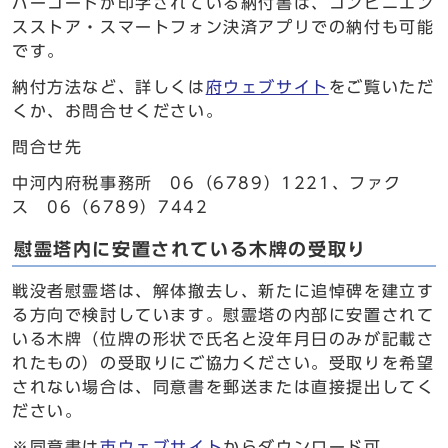
バーコードが印字されている納付書は、コンビニエン
スストア・スマートフォン決済アプリでの納付も可能
です。
納付方法など、詳しくは
府ウェブサイト
をご覧いただ
くか、お問合せください。
問合せ先
中河内府税事務所 06（6789）1221、ファク
ス 06（6789）7442
慰霊塔内に安置されている木牌の受取り
戦没者慰霊塔は、解体撤去し、新たに追悼碑を建立す
る方向で検討しています。慰霊塔の内部に安置されて
いる木牌（位牌の形状で氏名と没年月日のみが記載さ
れたもの）の受取りにご協力ください。受取りを希望
されない場合は、同意書を郵送または直接提出してく
ださい。
※同意書は
市ウェブサイト
からダウンロード可。