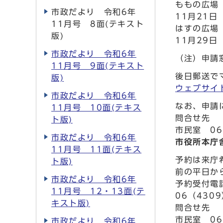
ももの広場
市政だより 令和6年
11月21日
11月号 8面(テキスト
はすの広場
版)
11月29日
市政だより 令和6年
（注）申請
11月号 9面(テキスト
後日郵送で
版)
ウェブサイ
市政だより 令和6年
なお、申請
11月号 10面(テキス
問合せ先
ト版)
市民室 06
市政だより 令和6年
市役所本庁
11月号 11面(テキス
予約は来庁
ト版)
前の平日か
市政だより 令和6年
予約受付電
11月号 12・13面(テ
06（4309
キスト版)
問合せ先
市民室 06
市政だより 令和6年