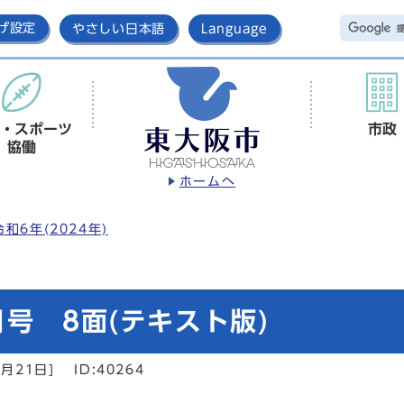
げ設定
やさしい日本語
Language
・スポーツ
市政
協働
ホームへ
令和6年(2024年)
号 8面(テキスト版)
月21日]
ID:40264