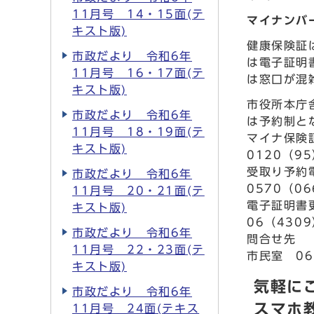
11月号 14・15面(テ
マイナンバ
キスト版)
健康保険証
市政だより 令和6年
は電子証明
11月号 16・17面(テ
は窓口が混
キスト版)
市役所本庁
市政だより 令和6年
は予約制と
11月号 18・19面(テ
マイナ保険
キスト版)
0120（95
受取り予約
市政だより 令和6年
0570（06
11月号 20・21面(テ
電子証明書
キスト版)
06（4309
市政だより 令和6年
問合せ先
11月号 22・23面(テ
市民室 06
キスト版)
気軽に
市政だより 令和6年
スマホ
11月号 24面(テキス