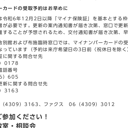
ーカードの受取予約はお早めに
は令和6年12月2日以降「マイナ保険証」を基本とする
書が必要です。更新の案内通知書が届き次第、窓口で更
雑することが予想されるため、交付通知書が届き次第、
舎別館および布施臨時窓口では、マイナンバーカードの
なっています（予約は来庁希望日の3日前〈祝休日を除く
証に関する問合せ先
）0178
電話番号
6）605
更新に関する問合せ先
）3163
（4309）3163、ファクス 06（4309）3012
ご参加ください！
教室・相談会