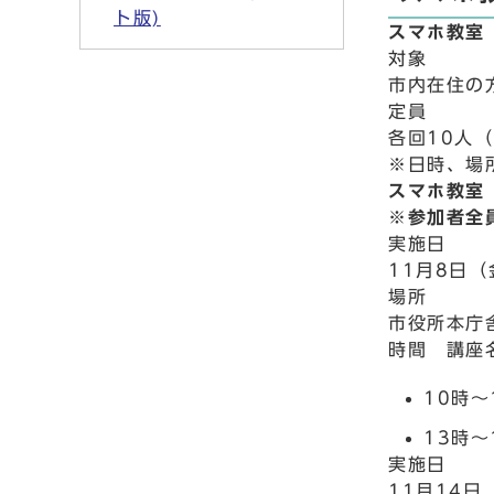
ト版)
スマホ教室
対象
市内在住の
定員
各回10人
※日時、場
スマホ教室
※参加者全
実施日
11月8日
場所
市役所本庁
時間 講座
10時
13時～
実施日
11月14日