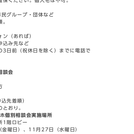
確保ください。個人宅は不可。
市民グループ・団体など
順。
ォン（あれば）
申込み先など
の3日前（祝休日を除く）までに電話で
相談会
方
申込先着順）
のとおり。
マホ個別相談会実施場所
所1階ロビー
（金曜日）、11月27日（水曜日）