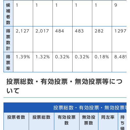
候
1
1
1
1
1
9
補
者
数
得
2,127
2,017
484
483
282
12973
票
数
計
得
1.39%
1.32%
0.32%
0.32%
0.18%
8.48%
票
率
投票総数・有効投票・無効投票等につ
いて
投票総数・有効投票・無効投票等
投票者数
投票総数
有効投票
無効投
同左率
持
数
票数
ち
帰