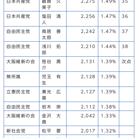
日本共産党
嶋倉 久
2,275
1.49%
35
美子
日本共産党
塩田 清
2,256
1.47%
36
人
自由民主党
鳥居 善
2,242
1.47%
37
太郎
自由民主党
浅川 拓
2,210
1.44%
38
郎
大阪維新の会
笹谷 勇
2,131
1.39%
次点
介
無所属
児玉 有
2,128
1.39%
生
立憲民主党
兼光 広
2,127
1.39%
基
自由民主党
岩木 崇
2,112
1.38%
大阪維新の会
金沢 大
2,042
1.33%
貴
新社会党
松平 要
2,017
1.32%