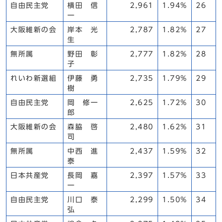
自由民主党
横田 信
2,961
1.94%
26
一
大阪維新の会
岸本 光
2,787
1.82%
27
生
無所属
野田 彰
2,777
1.82%
28
子
れいわ新選組
伊藤 勇
2,735
1.79%
29
樹
自由民主党
岡 修一
2,625
1.72%
30
郎
大阪維新の会
森脇 啓
2,480
1.62%
31
司
無所属
中西 進
2,437
1.59%
32
泰
日本共産党
長岡 嘉
2,397
1.57%
33
一
自由民主党
川口 泰
2,299
1.50%
34
弘