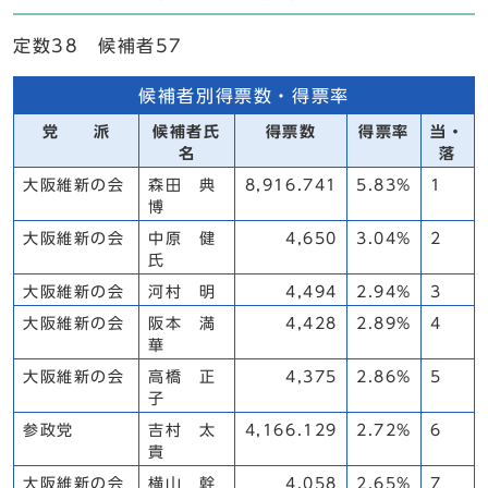
定数38 候補者57
候補者別得票数・得票率
党 派
候補者氏
得票数
得票率
当・
名
落
大阪維新の会
森田 典
8,916.741
5.83%
1
博
大阪維新の会
中原 健
4,650
3.04%
2
氏
大阪維新の会
河村 明
4,494
2.94%
3
大阪維新の会
阪本 満
4,428
2.89%
4
華
大阪維新の会
高橋 正
4,375
2.86%
5
子
参政党
吉村 太
4,166.129
2.72%
6
貴
大阪維新の会
横山 幹
4,058
2.65%
7