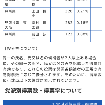
風
樹
無所属
上山 博
320
0.21%
史
見張り番、東
堂村 慎
282
0.18%
大阪
太郎
無所属
前田 弘
123
0.08%
一
【按分票について】
同一の氏名、氏又は名の候補者が2人以上ある場合
に、その同一の氏名、氏又は名のみを記載した得票は
有効であり、これらの投票は関係各候補者の正規の有
効得票数に応じて按分されます。そのために、得票数
に小数点以下の端数が表示されています。
党派別得票数・得票率について
1,党派別得票数・得票率