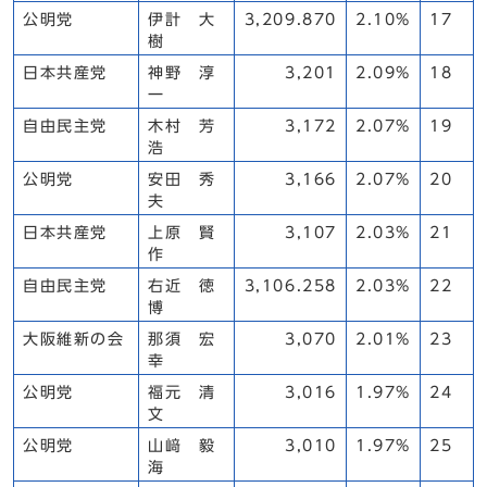
公明党
伊計 大
3,209.870
2.10%
17
樹
日本共産党
神野 淳
3,201
2.09%
18
一
自由民主党
木村 芳
3,172
2.07%
19
浩
公明党
安田 秀
3,166
2.07%
20
夫
日本共産党
上原 賢
3,107
2.03%
21
作
自由民主党
右近 徳
3,106.258
2.03%
22
博
大阪維新の会
那須 宏
3,070
2.01%
23
幸
公明党
福元 清
3,016
1.97%
24
文
公明党
山﨑 毅
3,010
1.97%
25
海