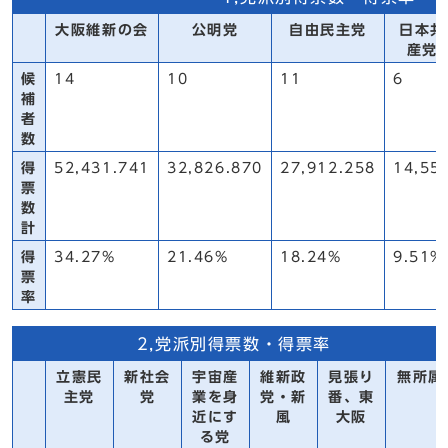
大阪維新の会
公明党
自由民主党
日本共
産党
候
14
10
11
6
補
者
数
得
52,431.741
32,826.870
27,912.258
14,55
票
数
計
得
34.27%
21.46%
18.24%
9.51%
票
率
2,党派別得票数・得票率
立憲民
新社会
宇宙産
維新政
見張り
無所属
主党
党
業を身
党・新
番、東
近にす
風
大阪
る党