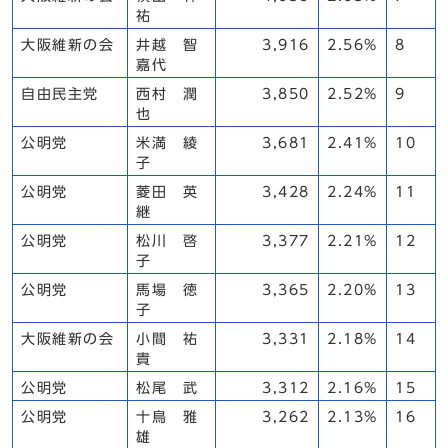
祐
大阪維新の会
井越 智
3,916
2.56%
8
嘉代
自由民主党
西村 潤
3,850
2.52%
9
也
公明党
米満 綾
3,681
2.41%
10
子
公明党
菱田 英
3,428
2.24%
11
継
公明党
松川 啓
3,377
2.21%
12
子
公明党
馬場 徳
3,365
2.20%
13
子
大阪維新の会
小間 祐
3,331
2.18%
14
貴
公明党
松尾 武
3,312
2.16%
15
公明党
十鳥 雅
3,262
2.13%
16
雄