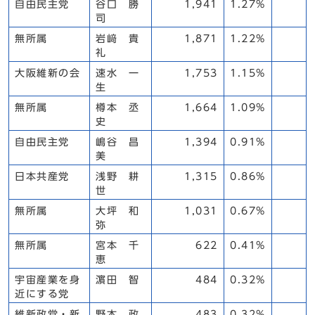
自由民主党
谷口 勝
1,941
1.27%
司
無所属
岩﨑 貴
1,871
1.22%
礼
大阪維新の会
速水 一
1,753
1.15%
生
無所属
樽本 丞
1,664
1.09%
史
自由民主党
嶋谷 昌
1,394
0.91%
美
日本共産党
浅野 耕
1,315
0.86%
世
無所属
大坪 和
1,031
0.67%
弥
無所属
宮本 千
622
0.41%
恵
宇宙産業を身
濵田 智
484
0.32%
近にする党
維新政党・新
野本 政
483
0.32%