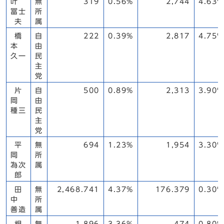
叶
無
319
0.56%
2,744
4.63%
冨士
所
夫
属
橋
自
222
0.39%
2,817
4.75%
本
由
久一
民
主
党
片
自
500
0.89%
2,313
3.90%
岡
由
種三
民
主
党
平
無
694
1.23%
1,954
3.30%
岡
所
為次
属
郎
田
無
2,468.741
4.37%
176.379
0.30%
中
所
善造
属