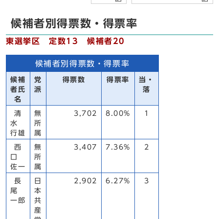
候補者別得票数・得票率
東選挙区 定数13 候補者20
候補者別得票数・得票率
候補
党
得票数
得票率
当・
者氏
派
落
名
清
無
3,702
8.00%
1
水
所
行雄
属
西
無
3,407
7.36%
2
口
所
佐一
属
長
日
2,902
6.27%
3
尾
本
一郎
共
産