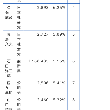
党
久
日
2,893
6.25%
4
保
本
武彦
社
会
党
貴
日
2,727
5.89%
5
島
本
久夫
社
会
党
石
無
2,568.435
5.55%
6
田
所
弥三
属
郎
国
公
2,506
5.41%
7
友
明
年明
党
山
公
2,460
5.32%
8
口
明
益雄
党