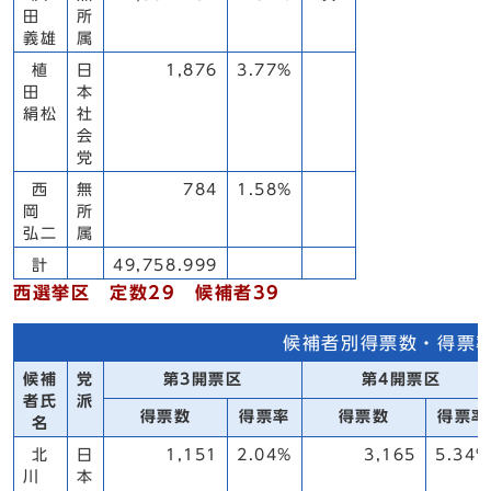
田
所
義雄
属
植
日
1,876
3.77%
田
本
絹松
社
会
党
西
無
784
1.58%
岡
所
弘二
属
計
49,758.999
西選挙区 定数29 候補者39
候補者別得票数・得票
候補
党
第3開票区
第4開票区
者氏
派
得票数
得票率
得票数
得票率
名
北
日
1,151
2.04%
3,165
5.34%
川
本