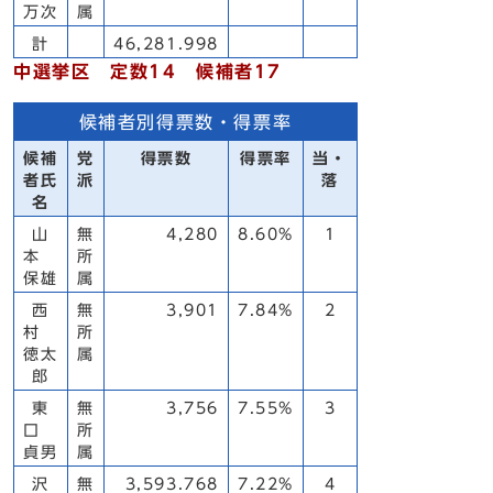
万次
属
計
46,281.998
中選挙区 定数14 候補者17
候補者別得票数・得票率
候補
党
得票数
得票率
当・
者氏
派
落
名
山
無
4,280
8.60%
1
本
所
保雄
属
西
無
3,901
7.84%
2
村
所
徳太
属
郎
東
無
3,756
7.55%
3
口
所
貞男
属
沢
無
3,593.768
7.22%
4