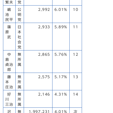
繁夫
党
嶋
公
2,992
6.01%
10
池
明
民平
党
篠
日
2,933
5.89%
11
原
本
武
社
会
党
中
無
2,865
5.76%
12
島
所
貞治
属
郎
藤
無
2,575
5.17%
13
本
所
庄治
属
好
無
2,146
4.31%
14
川
所
三治
属
沢
無
1,997.231
4.01%
次