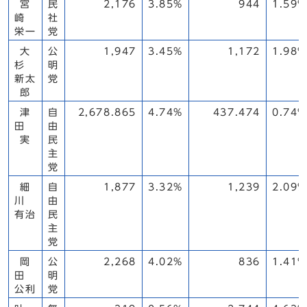
宮
民
2,176
3.85%
944
1.59%
崎
社
栄一
党
大
公
1,947
3.45%
1,172
1.98%
杉
明
新太
党
郎
津
自
2,678.865
4.74%
437.474
0.74%
田
由
実
民
主
党
細
自
1,877
3.32%
1,239
2.09%
川
由
有治
民
主
党
岡
公
2,268
4.02%
836
1.41%
田
明
公利
党