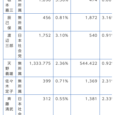
根
無
1,896
3.36%
474
0.80%
本
所
嘉三
属
辰
無
456
0.81%
1,872
3.16%
己
所
保
属
渡
日
1,752
3.10%
540
0.91%
辺
本
三郎
社
会
党
天
無
1,333.775
2.36%
544.422
0.92%
野
所
義雄
属
佐々
無
399
0.71%
1,369
2.31%
木
所
定子
属
斉
日
312
0.55%
1,381
2.33%
藤
本
清武
社
会