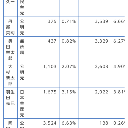
久一
民
主
党
丹
公
375
0.71%
3,539
6.66%
部
明
英明
党
奥
無
437
0.82%
3,329
6.27%
田
所
栄太
属
郎
大
公
1,103
2.07%
2,603
4.90%
杉
明
新太
党
郎
羽生
日
1,675
3.15%
2,022
3.81%
田
本
克巳
共
産
党
岡
公
3,524
6.63%
138
0.26%