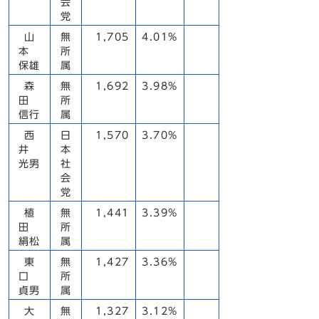
会
党
山
無
1,705
4.01%
本
所
保雄
属
森
無
1,692
3.98%
田
所
信行
属
西
日
1,570
3.70%
井
本
光男
社
会
党
植
無
1,441
3.39%
田
所
絹松
属
東
無
1,427
3.36%
口
所
貞男
属
大
無
1,327
3.12%