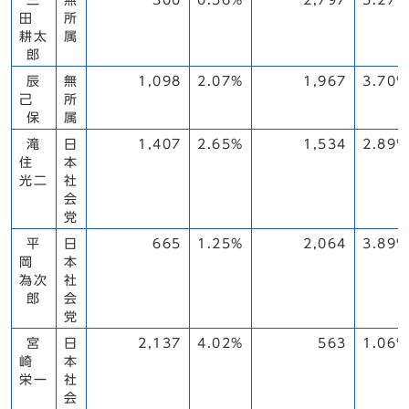
三
無
300
0.56%
2,797
5.27%
田
所
耕太
属
郎
辰
無
1,098
2.07%
1,967
3.70%
己
所
保
属
滝
日
1,407
2.65%
1,534
2.89%
住
本
光二
社
会
党
平
日
665
1.25%
2,064
3.89%
岡
本
為次
社
郎
会
党
宮
日
2,137
4.02%
563
1.06%
崎
本
栄一
社
会