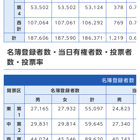
第
53,502
53,502
53,124
378
0.7
4
西
107,064
107,061
106,292
769
0.7
計
計
187,606
187,590
186,371
1,219
0.6
名簿登録者数・当日有権者数・投票者
数・投票率
名簿登録者数・
開票区
名簿登録者数
当
男
女
計
男
東
第
27,165
27,932
55,097
24,823
1
中
第
29,831
29,814
59,645
27,340
2
西
第
44,074
45,546
89,620
40,243