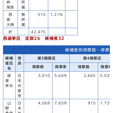
艸
所
保彦
属
西
無
515
1.21%
原
所
大典
属
計
42,475
西選挙区 定数26 候補者32
候補者別得票数・得票
候補
党
第3開票区
第4開票区
者氏
派
得票数
得票率
得票数
得票率
名
経
日
3,010
5.66%
2,665
5.02%
塚
本
幸夫
共
産
党
山
日
4,069
7.65%
915
1.72%
野
本