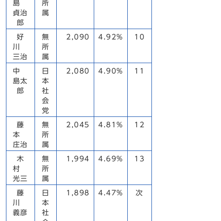
島
所
貞治
属
郎
好
無
2,090
4.92%
10
川
所
三治
属
中
日
2,080
4.90%
11
島太
本
郎
社
会
党
藤
無
2,045
4.81%
12
本
所
庄治
属
木
無
1,994
4.69%
13
村
所
光三
属
藤
日
1,898
4.47%
次
川
本
義彦
社