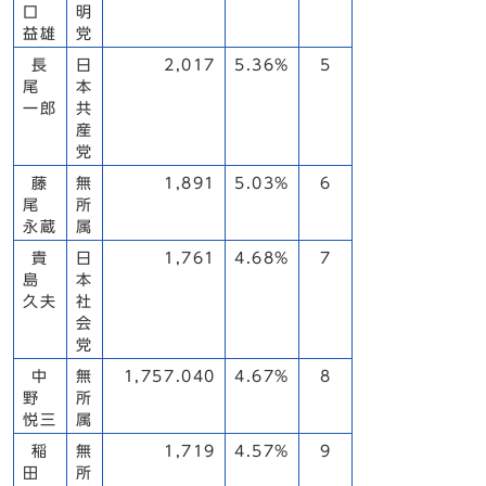
口
明
益雄
党
長
日
2,017
5.36%
5
尾
本
一郎
共
産
党
藤
無
1,891
5.03%
6
尾
所
永蔵
属
貴
日
1,761
4.68%
7
島
本
久夫
社
会
党
中
無
1,757.040
4.67%
8
野
所
悦三
属
稲
無
1,719
4.57%
9
田
所