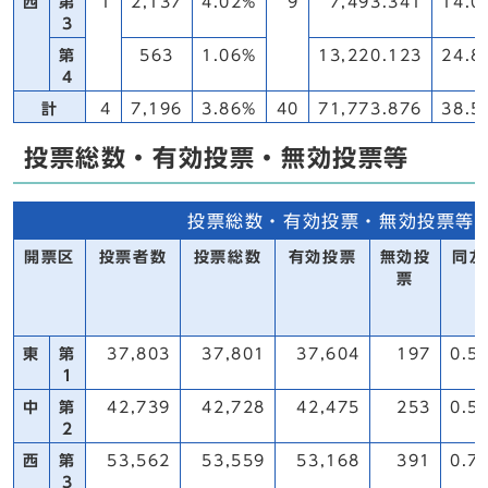
西
第
1
2,137
4.02%
9
7,493.341
14.0
3
第
563
1.06%
13,220.123
24.8
4
計
4
7,196
3.86%
40
71,773.876
38.5
投票総数・有効投票・無効投票等
投票総数・有効投票・無効投票等
開票区
投票者数
投票総数
有効投票
無効投
同左
票
東
第
37,803
37,801
37,604
197
0.5
1
中
第
42,739
42,728
42,475
253
0.5
2
西
第
53,562
53,559
53,168
391
0.7
3