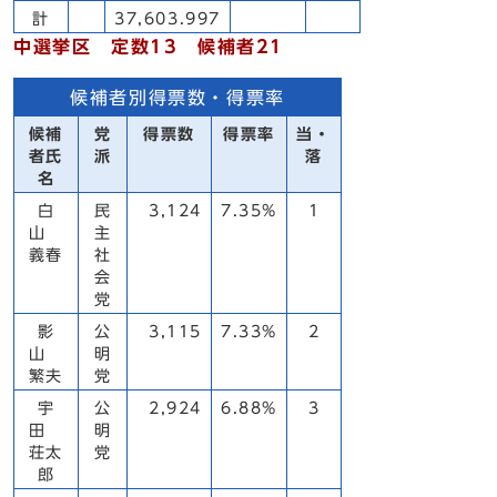
計
37,603.997
中選挙区 定数13 候補者21
候補者別得票数・得票率
候補
党
得票数
得票率
当・
者氏
派
落
名
白
民
3,124
7.35%
1
山
主
義春
社
会
党
影
公
3,115
7.33%
2
山
明
繁夫
党
宇
公
2,924
6.88%
3
田
明
荘太
党
郎