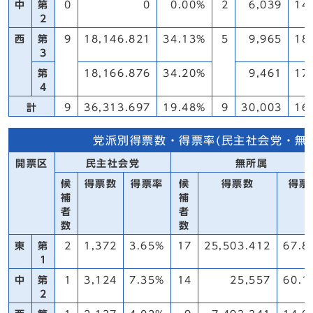
中
第
0
0
0.00%
2
6,039
14
2
西
第
9
18,146.821
34.13%
5
9,965
18
3
第
18,166.876
34.20%
9,461
17
4
計
9
36,313.697
19.48%
9
30,003
16
党派別得票数・得票率(民主社会党・無
開票区
民主社会党
無所属
候
得票数
得票率
候
得票数
得票
補
補
者
者
数
数
東
第
2
1,372
3.65%
17
25,503.412
67.8
1
中
第
1
3,124
7.35%
14
25,557
60.1
2