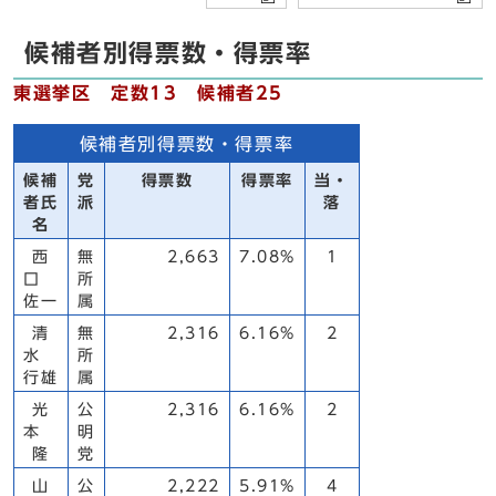
候補者別得票数・得票率
東選挙区 定数13 候補者25
候補者別得票数・得票率
候補
党
得票数
得票率
当・
者氏
派
落
名
西
無
2,663
7.08%
1
口
所
佐一
属
清
無
2,316
6.16%
2
水
所
行雄
属
光
公
2,316
6.16%
2
本
明
隆
党
山
公
2,222
5.91%
4