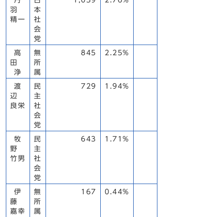
丹
日
1,039
2.76%
羽
本
精一
社
会
党
高
無
845
2.25%
田
所
浄
属
渡
民
729
1.94%
辺
主
良栄
社
会
党
牧
民
643
1.71%
野
主
竹男
社
会
党
伊
無
167
0.44%
藤
所
嘉幸
属