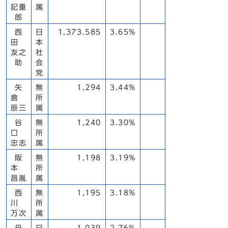
記重
属
郎
西
日
1,373.585
3.65%
田
本
友之
社
助
会
党
矢
無
1,294
3.44%
倉
所
辰三
属
谷
無
1,240
3.30%
口
所
忠志
属
阪
無
1,198
3.19%
本
所
昌胤
属
西
無
1,195
3.18%
川
所
万次
属