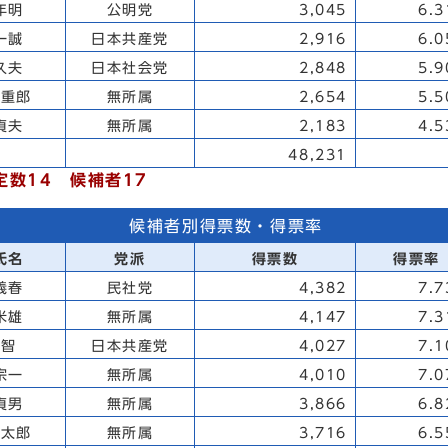
年明
公明党
3,045
6.
一誠
日本共産党
2,916
6.
久夫
日本社会党
2,848
5.
記重郎
無所属
2,654
5.
貞夫
無所属
2,183
4.
48,231
定数14 候補者17
候補者別得票数・得票率
氏名
党派
得票数
得票率
義春
民社党
4,382
7.
米雄
無所属
4,147
7.
 智
日本共産党
4,027
7.
宗一
無所属
4,010
7.
貞男
無所属
3,866
6.
徳太郎
無所属
3,716
6.