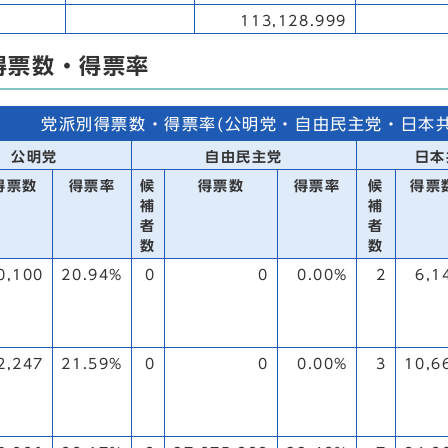
113,128.999
得票数・得票率
党派別得票数・得票率(公明党・自由民主党・日本
公明党
自由民主党
日本
得票数
得票率
候
得票数
得票率
候
得票
補
補
者
者
数
数
0,100
20.94%
0
0
0.00%
2
6,1
2,247
21.59%
0
0
0.00%
3
10,6