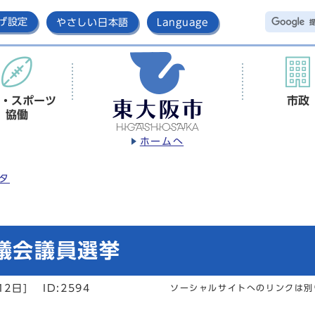
げ設定
やさしい日本語
Language
・スポーツ
市政
協働
ホームへ
タ
市議会議員選挙
12日]
ID:2594
ソーシャルサイトへのリンクは別