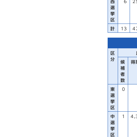
西
6
2
選
挙
区
計
13
4
区
分
候
得
補
者
数
東
0
選
挙
区
中
1
4,
選
挙
区