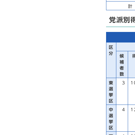
計
党派別
区
分
候
補
者
数
東
3
1
選
挙
区
中
4
1
選
挙
区