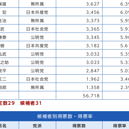
保雄
無所属
3,627
6.
 宏
日本共産党
3,456
6.
庄治
無所属
3,373
5.
 武
日本社会党
3,365
5.
勝泰
公明党
3,345
5.
豊樹
日本共産党
3,182
5.
弘武
公明党
3,032
5.
槙之助
公明党
3,023
5.
民平
公明党
2,847
5.
正二
日本社会党
1,962
3.
四郎
無所属
1,358
2.
56,718
定数29 候補者31
候補者別得票数・得票率
氏名
党派
得票数
得票率