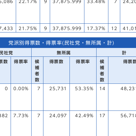
5,086
22.17%
9
37,875.999
33.48%
7
24,2
7,433
21.75%
9
37,875.999
17.37%
12
41,0
党派別得票数・得票率(民社党・無所属・計)
民社党
無所属
計
票数
得票率
候
得票数
得票率
候
得票
補
補
者
者
数
数
0
0.00%
7
25,731
53.35%
14
48,23
382
7.73%
7
24,097
42.49%
17
56,71