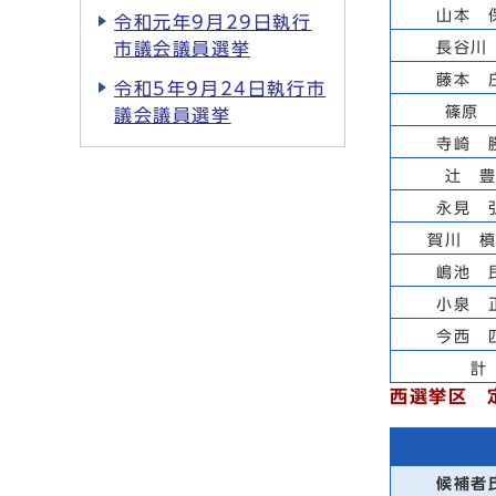
山本 
令和元年9月29日執行
市議会議員選挙
長谷川
藤本 
令和5年9月24日執行市
篠原
議会議員選挙
寺崎 
辻 
永見 
賀川 
嶋池 
小泉 
今西 
計
西選挙区 
候補者