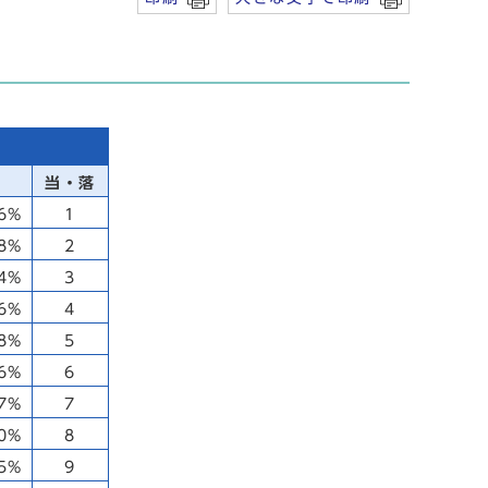
当・落
16%
1
68%
2
54%
3
16%
4
08%
5
06%
6
77%
7
70%
8
55%
9