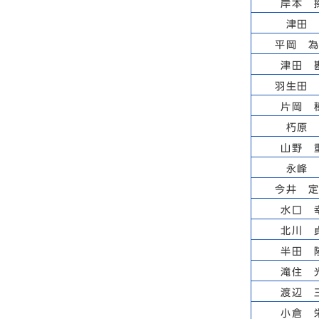
岸本 
津田
平岡 
津田 
羽生田
片岡 
朽原
山野 
永峰
今井 
水口 
北川 
半田 
滝住 
渡辺 
小倉 