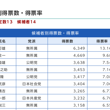
別得票数・得票率
定数13 候補者14
候補者別得票数・得票率
氏名
党派
得票数
得票率
行雄
無所属
6,349
13.
佐一
無所属
4,669
9.
益雄
公明党
3,638
7.
友之助
無所属
3,453
7.
 隆
公明党
3,417
7.
武彦
日本社会党
3,404
7.
清吉
無所属
3,265
6.
一郎
日本共産党
3,232
6.
悦三
無所属
3,158
6.