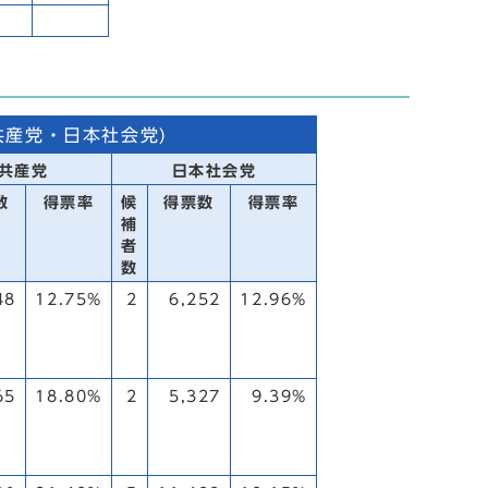
共産党・日本社会党)
共産党
日本社会党
数
得票率
候
得票数
得票率
補
者
数
48
12.75%
2
6,252
12.96%
65
18.80%
2
5,327
9.39%