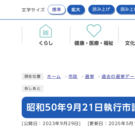
標準
拡大
読み上げ
読み上
文字サイズ
くらし
健康・医療・福祉
文化
ホーム
市政
選挙
過去の選挙デー
現在位置
あしあと
昭和50年9月21日執行
[公開日：2023年9月29日]
[更新日：2025年5月