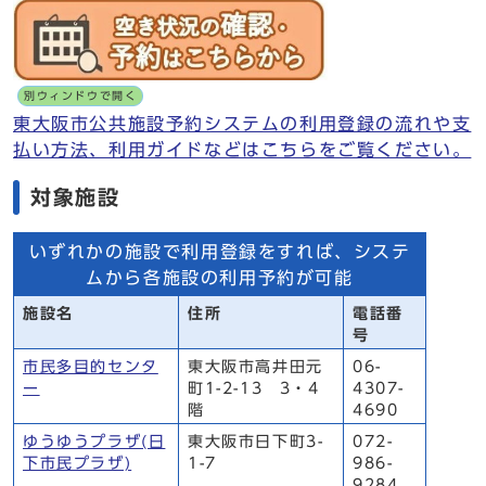
別ウィンドウで開く
東大阪市公共施設予約システムの利用登録の流れや支
払い方法、利用ガイドなどはこちらをご覧ください。
対象施設
いずれかの施設で利用登録をすれば、システ
ムから各施設の利用予約が可能
施設名
住所
電話番
号
市民多目的センタ
東大阪市高井田元
06-
ー
町1-2-13 3・4
4307-
階
4690
ゆうゆうプラザ(日
東大阪市日下町3-
072-
下市民プラザ)
1-7
986-
9284