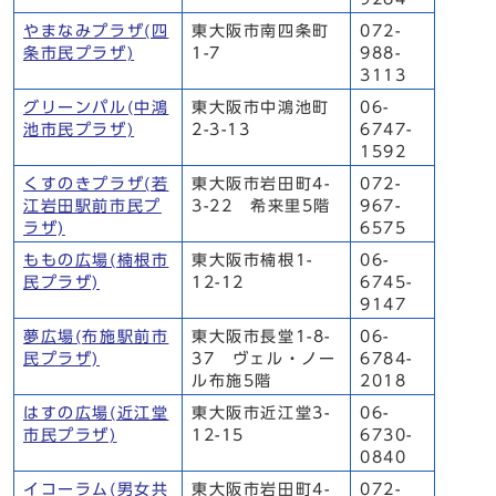
やまなみプラザ(四
東大阪市南四条町
072-
条市民プラザ)
1-7
988-
3113
グリーンパル(中鴻
東大阪市中鴻池町
06-
池市民プラザ)
2-3-13
6747-
1592
くすのきプラザ(若
東大阪市岩田町4-
072-
江岩田駅前市民プ
3-22 希来里5階
967-
ラザ)
6575
ももの広場(楠根市
東大阪市楠根1-
06-
民プラザ)
12-12
6745-
9147
夢広場(布施駅前市
東大阪市長堂1-8-
06-
民プラザ)
37 ヴェル・ノー
6784-
ル布施5階
2018
はすの広場(近江堂
東大阪市近江堂3-
06-
市民プラザ)
12-15
6730-
0840
イコーラム(男女共
東大阪市岩田町4-
072-