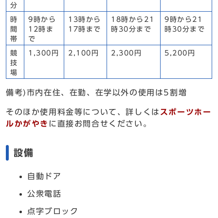
分
時
9時から
13時から
18時から21
9時から21
間
12時ま
17時まで
時30分まで
時30分まで
帯
で
競
1,300円
2,100円
2,300円
5,200円
技
場
備考)市内在住、在勤、在学以外の使用は5割増
そのほか使用料金等について、詳しくは
スポーツホー
ルかがやき
に直接お問合せください。
設備
自動ドア
公衆電話
点字ブロック