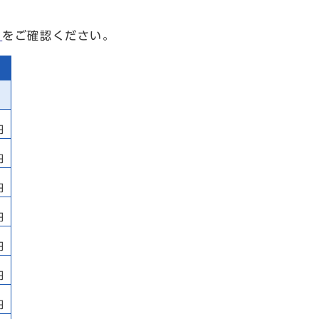
）
をご確認ください。
円
円
円
円
円
円
円