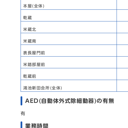
本屋(全体)
乾蔵
米蔵北
米蔵南
表長屋門前
米踏部屋前
乾蔵前
鴻池新田会所(全体)
AED(自動体外式除細動器)の有無
有
業務時間