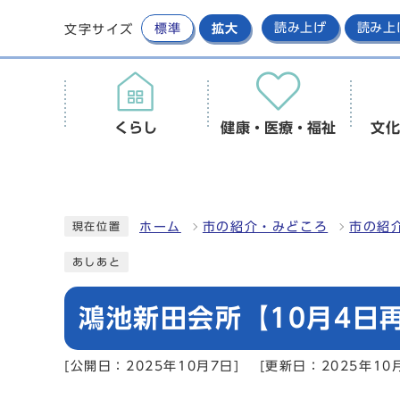
標準
拡大
読み上げ
読み上
文字サイズ
くらし
健康・医療・福祉
文化
ホーム
市の紹介・みどころ
市の紹
現在位置
あしあと
鴻池新田会所【10月4日
[公開日：2025年10月7日]
[更新日：2025年10