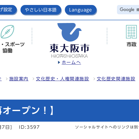
げ設定
やさしい日本語
Language
・スポーツ
市政
協働
ホームへ
介
施設案内
文化歴史・人権関連施設
文化歴史関連施設
再オープン！】
月7日]
ID:3597
ソーシャルサイトへのリンクは別