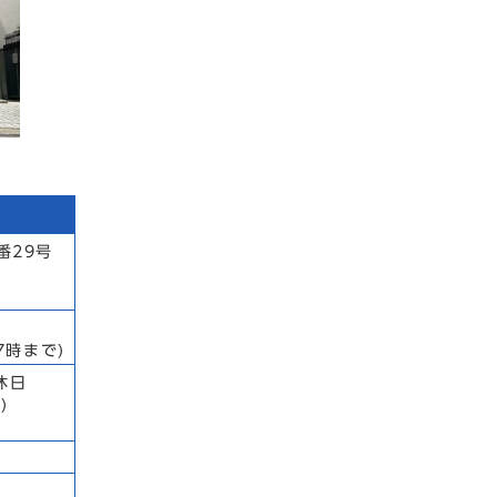
番29号
7時まで)
休日
)