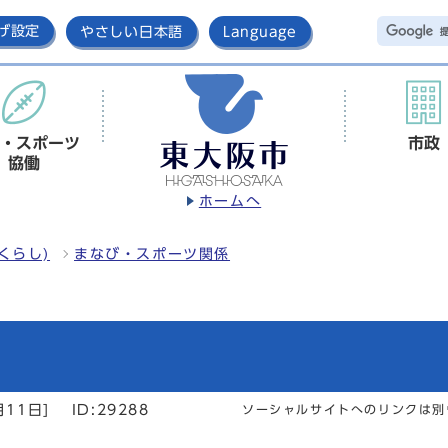
げ設定
やさしい日本語
Language
・スポーツ
市政
協働
ホームへ
くらし)
まなび・スポーツ関係
月11日]
ID:29288
ソーシャルサイトへのリンクは別