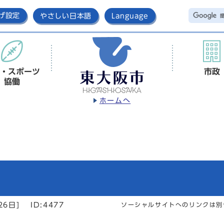
げ設定
やさしい日本語
Language
・スポーツ
市政
協働
ホームへ
26日]
ID:4477
ソーシャルサイトへのリンクは別