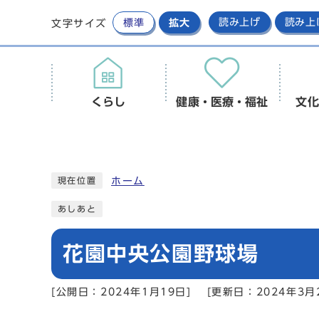
標準
拡大
読み上げ
読み上
文字サイズ
くらし
健康・医療・福祉
文化
ホーム
現在位置
あしあと
花園中央公園野球場
[公開日：2024年1月19日]
[更新日：2024年3月