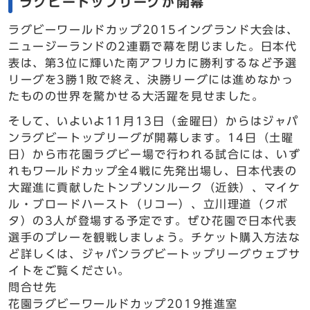
ラグビートップリーグが開幕
ラグビーワールドカップ2015イングランド大会は、
ニュージーランドの2連覇で幕を閉じました。日本代
表は、第3位に輝いた南アフリカに勝利するなど予選
リーグを3勝1敗で終え、決勝リーグには進めなかっ
たものの世界を驚かせる大活躍を見せました。
そして、いよいよ11月13日（金曜日）からはジャパ
ンラグビートップリーグが開幕します。14日（土曜
日）から市花園ラグビー場で行われる試合には、いず
れもワールドカップ全4戦に先発出場し、日本代表の
大躍進に貢献したトンプソンルーク（近鉄）、マイケ
ル・ブロードハースト（リコー）、立川理道（クボ
タ）の3人が登場する予定です。ぜひ花園で日本代表
選手のプレーを観戦しましょう。チケット購入方法な
ど詳しくは、ジャパンラグビートップリーグウェブサ
イトをご覧ください。
問合せ先
花園ラグビーワールドカップ2019推進室