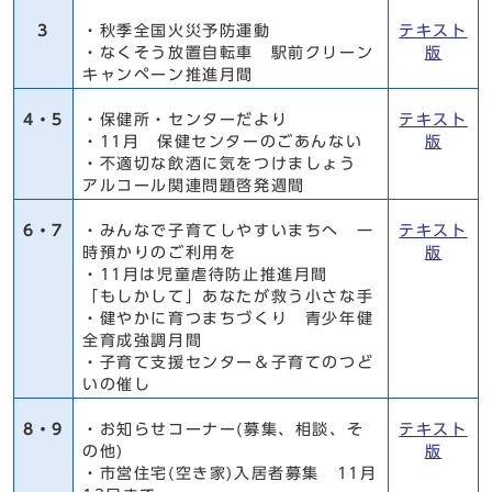
3
・秋季全国火災予防運動
テキスト
・なくそう放置自転車 駅前クリーン
版
キャンペーン推進月間
4・5
・保健所・センターだより
テキスト
・11月 保健センターのごあんない
版
・不適切な飲酒に気をつけましょう
アルコール関連問題啓発週間
6・7
・みんなで子育てしやすいまちへ 一
テキスト
時預かりのご利用を
版
・11月は児童虐待防止推進月間
「もしかして」あなたが救う小さな手
・健やかに育つまちづくり 青少年健
全育成強調月間
・子育て支援センター＆子育てのつど
いの催し
8・9
・お知らせコーナー(募集、相談、そ
テキスト
の他)
版
・市営住宅(空き家)入居者募集 11月