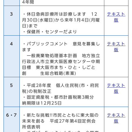
4年間
3
・休日急病診療所は診療します 12
テキスト
月30日(水曜日)から来年1月4日(月曜
版
日)まで
・保健所・センターだより
4
・パブリックコメント 意見を募集し
テキスト
ます
版
一般廃棄物処理基本計画 地方独立
行政法人市立東大阪医療センター中期
目標 東大阪市まち・ひと・しごと
創 生総合戦略(素案)
5
・平成28年度 個人住民税(市・府民
テキスト
税)の税制改正
版
・固定資産税・都市計画税第3期分
納期限は12月25日
6・7
・新たな挑戦!!市民とともに東大阪の
テキスト
未来を創る 平成27年第4回定例会
版
所信表明