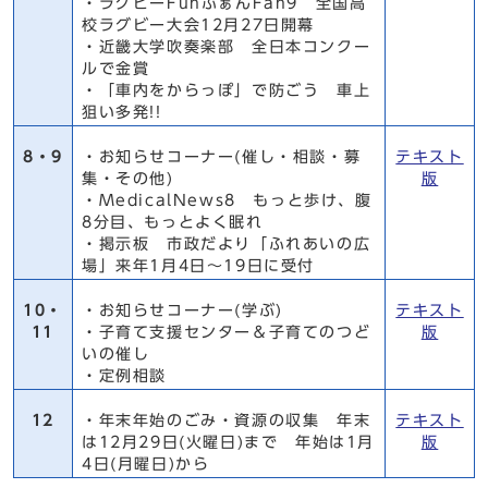
・ラグビーFunふぁんFan9 全国高
校ラグビー大会12月27日開幕
・近畿大学吹奏楽部 全日本コンクー
ルで金賞
・「車内をからっぽ」で防ごう 車上
狙い多発!!
8・9
・お知らせコーナー(催し・相談・募
テキスト
集・その他)
版
・MedicalNews8 もっと歩け、腹
8分目、もっとよく眠れ
・掲示板 市政だより「ふれあいの広
場」来年1月4日～19日に受付
10・
・お知らせコーナー(学ぶ)
テキスト
11
・子育て支援センター＆子育てのつど
版
いの催し
・定例相談
12
・年末年始のごみ・資源の収集 年末
テキスト
は12月29日(火曜日)まで 年始は1月
版
4日(月曜日)から