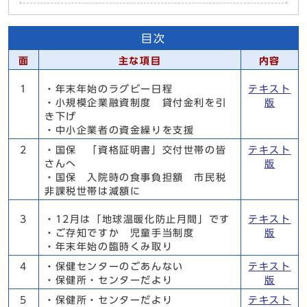
目次
面
主な項目
内容
1
・年末年始のラグビー日程
テキスト
・小規模企業融資制度 貸付金利を引
版
き下げ
・中小企業者の資金繰りを支援
2
・国保 「資格証明書」交付世帯の皆
テキスト
さんへ
版
・国保 入院時の食事負担額 市民税
非課税世帯は減額に
3
・12月は「地球温暖化防止月間」です
テキスト
・ご存知ですか 児童手当制度
版
・年末年始の臨時くみ取り
4
・保健センターのごあんない
テキスト
・保健所・センターだより
版
5
・保健所・センターだより
テキスト