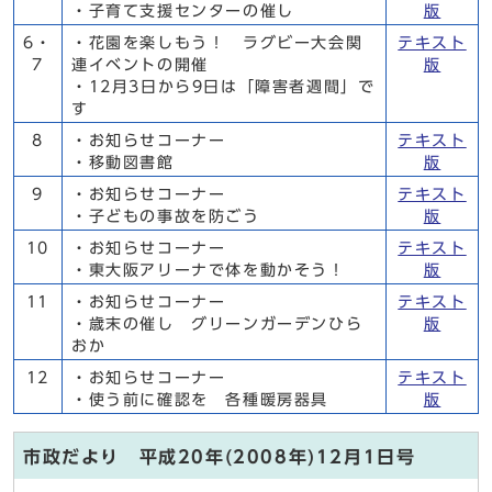
・子育て支援センターの催し
版
6・
・花園を楽しもう！ ラグビー大会関
テキスト
7
連イベントの開催
版
・12月3日から9日は「障害者週間」で
す
8
・お知らせコーナー
テキスト
・移動図書館
版
9
・お知らせコーナー
テキスト
・子どもの事故を防ごう
版
10
・お知らせコーナー
テキスト
・東大阪アリーナで体を動かそう！
版
11
・お知らせコーナー
テキスト
・歳末の催し グリーンガーデンひら
版
おか
12
・お知らせコーナー
テキスト
・使う前に確認を 各種暖房器具
版
市政だより 平成20年(2008年)12月1日号