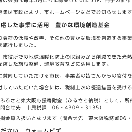
の参加は毎年5月ごろに募集していますが、冊子の配布
集は市政だより、市ホームページなどでお知らせしま
配慮した事業に活用 豊かな環境創造基金
の負荷の低減や改善、その他の豊かな環境を創造する事業
を施行しました。
、市役所での地球温暖化防止の取組みから削減できた光
配慮した施設整備、環境教育などに活用します。
に賛同していただける市民、事業者の皆さんからの寄付
していただいた場合には、税制上次の優遇措置を受ける
＝ふるさと東大阪応援寄附金（ふるさと納税）として、所
問合せ先 市民税課 06・4309・3135）
損金算入扱いとなります（問合せ先 東大阪税務署06・6
ください ウォームビズ