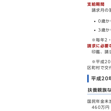
支給期間
請求月の翌
0歳か
3歳か
※毎年2・
請求に必要
印鑑、請求
※平成20
区町村で交
平成20
扶養親族
国民年金未
460万円