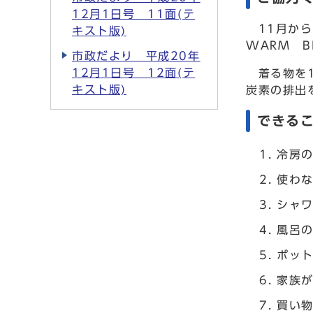
12月1日号 11面(テ
11月から
キスト版)
WARM 
市政だより 平成20年
12月1日号 12面(テ
着る物を1
キスト版)
炭素の排出
できる
冷房の
使わ
シャワ
風呂
ポッ
家族
買い