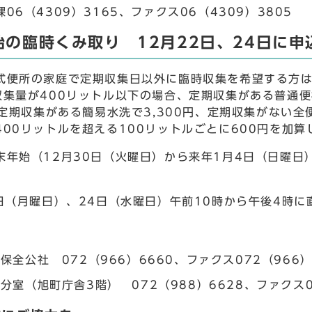
6（4309）3165、ファクス06（4309）3805
始の臨時くみ取り 12月22日、24日に申
便所の家庭で定期収集日以外に臨時収集を希望する方は
収集量が400リットル以下の場合、定期収集がある普通便
、定期収集がある簡易水洗で3,300円、定期収集がない全
400リットルを超える100リットルごとに600円を加算
年始（12月30日（火曜日）から来年1月4日（日曜日
日（月曜日）、24日（水曜日）午前10時から午後4時に
保全公社 072（966）6660、ファクス072（966）
分室（旭町庁舎3階） 072（988）6628、ファクス0