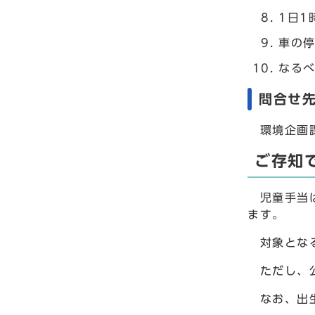
1日1
車の
なる
問合せ
環境企画課0
ご存知
児童手当は
ます。
対象となる
ただし、公
なお、出生