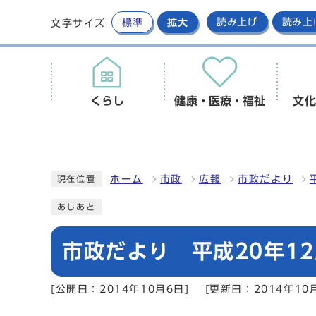
標準
拡大
読み上げ
読み上
文字サイズ
くらし
健康・医療・福祉
文化
ホーム
市政
広報
市政だより
現在位置
あしあと
市政だより 平成20年12
[公開日：2014年10月6日]
[更新日：2014年10