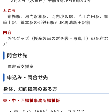
12月3日（水曜日）午前8時から8時30分
ところ
布施駅、河内永和駅、河内小阪駅、若江岩田駅、瓢
箪山駅、荒本駅の近鉄6駅とJR鴻池新田駅前
内容
啓発グッズ（授産製品のポチ袋・写真上）の配布な
ど
問合せ先
障害者支援室
申込み・問合せ先
身体、知的障害のある方
東・中・西福祉事務所福祉係
東＝072（988）6617、ファクス