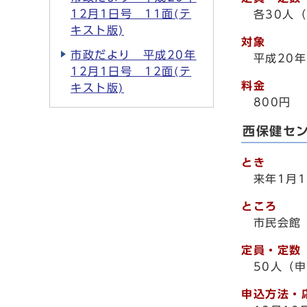
12月1日号 11面(テ
各30人（
キスト版)
対象
市政だより 平成20年
平成20年
12月1日号 12面(テ
料金
キスト版)
800円
西保健セ
とき
来年1月1
ところ
市民会館
定員・定数
50人（申
申込方法・