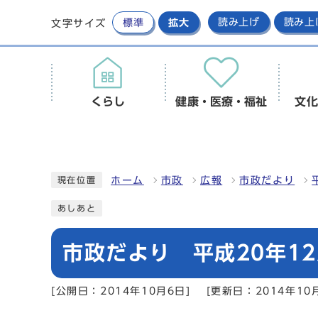
標準
拡大
読み上げ
読み上
文字サイズ
くらし
健康・医療・福祉
文化
ホーム
市政
広報
市政だより
現在位置
あしあと
市政だより 平成20年12
[公開日：2014年10月6日]
[更新日：2014年10