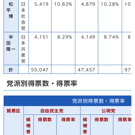
松
日
5,419
10.83%
4,879
10.28%
10,
平
本
博
社
会
党
半
日
4,151
8.29%
4,149
8.74%
8,
田
本
隆一
共
産
党
計
50,047
47,457
97,
党派別得票数・得票率
党派別得票数・得票率
開票区
自由民主党
公明党
候
得票数
得票率
候
得票数
得票率
補
補
者
者