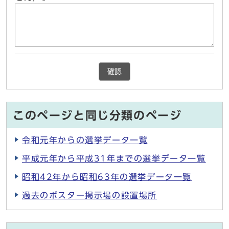
確認
このページと同じ分類のページ
令和元年からの選挙データ一覧
平成元年から平成31年までの選挙データ一覧
昭和42年から昭和63年の選挙データ一覧
過去のポスター掲示場の設置場所