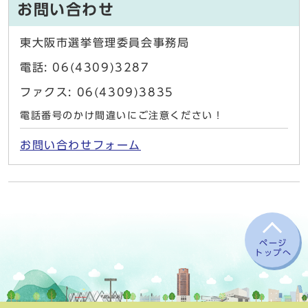
お問い合わせ
東大阪市選挙管理委員会事務局
電話: 06(4309)3287
ファクス: 06(4309)3835
電話番号のかけ間違いにご注意ください！
お問い合わせフォーム
ページ
トップへ