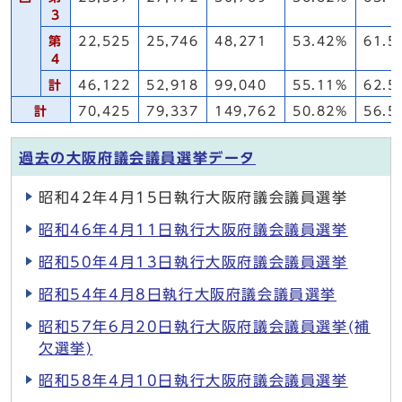
3
第
22,525
25,746
48,271
53.42%
61.5
4
計
46,122
52,918
99,040
55.11%
62.5
計
70,425
79,337
149,762
50.82%
56.5
過去の大阪府議会議員選挙データ
昭和42年4月15日執行大阪府議会議員選挙
昭和46年4月11日執行大阪府議会議員選挙
昭和50年4月13日執行大阪府議会議員選挙
昭和54年4月8日執行大阪府議会議員選挙
昭和57年6月20日執行大阪府議会議員選挙(補
欠選挙)
昭和58年4月10日執行大阪府議会議員選挙