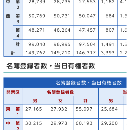
中
第
28,739
28,735
27,553
1,182
4.1
2
西
第
50,769
50,731
50,047
684
1.3
3
第
48,271
48,264
47,457
807
1.6
4
計
99,040
98,995
97,504
1,491
1.5
計
149,762
149,710
146,317
3,393
2.2
名簿登録者数・当日有権者数
名簿登録者数・当日有権者数
開票区
名簿登録者数
当
男
女
計
男
東
第
27,165
27,932
55,097
25,684
2
1
中
第
30,215
29,978
60,193
29,200
2
2