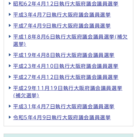
昭和62年4月12日執行大阪府議会議員選挙
平成3年4月7日執行大阪府議会議員選挙
平成7年4月9日執行大阪府議会議員選挙
平成18年8月6日執行大阪府議会議員選挙(補欠
選挙)
平成19年4月8日執行大阪府議会議員選挙
平成23年4月10日執行大阪府議会議員選挙
平成27年4月12日執行大阪府議会議員選挙
平成29年11月19日執行大阪府議会議員選挙
(補欠選挙)
平成31年4月7日執行大阪府議会議員選挙
令和5年4月9日執行大阪府議会議員選挙