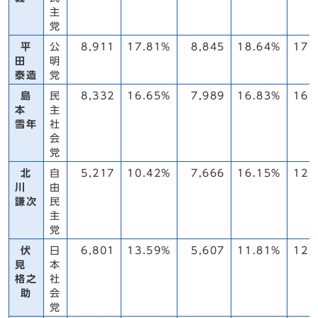
主
党
平
公
8,911
17.81%
8,845
18.64%
17,
田
明
泰造
党
島
民
8,332
16.65%
7,989
16.83%
16,
本
主
雪年
社
会
党
北
自
5,217
10.42%
7,666
16.15%
12,
川
由
謙次
民
主
党
伏
日
6,801
13.59%
5,607
11.81%
12,
見
本
格之
社
助
会
党