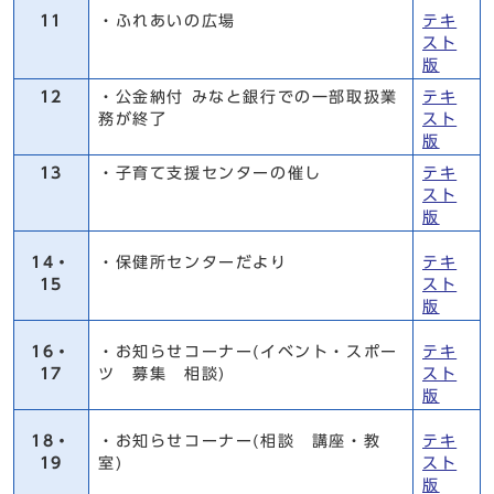
11
・ふれあいの広場
テキ
スト
版
12
・公金納付 みなと銀行での一部取扱業
テキ
務が終了
スト
版
13
・子育て支援センターの催し
テキ
スト
版
14・
・保健所センターだより
テキ
15
スト
版
16・
・お知らせコーナー(イベント・スポー
テキ
17
ツ 募集 相談)
スト
版
18・
・お知らせコーナー(相談 講座・教
テキ
19
室)
スト
版