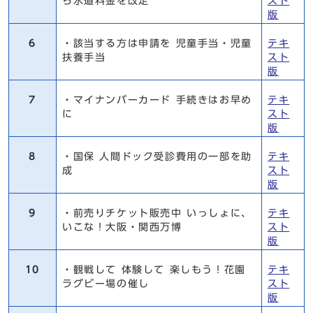
ら水道料金を改定
スト
版
6
・該当する方は申請を 児童手当・児童
テキ
扶養手当
スト
版
7
・マイナンバーカード 手続きはお早め
テキ
に
スト
版
8
・国保 人間ドック受診費用の一部を助
テキ
成
スト
版
9
・前売りチケット販売中 いっしょに、
テキ
いこな！大阪・関西万博
スト
版
10
・観戦して 体験して 楽しもう！花園
テキ
ラグビー場の催し
スト
版