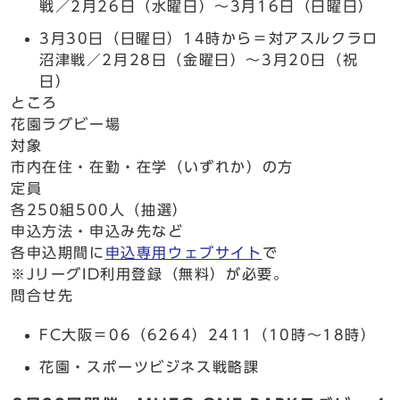
戦／2月26日（水曜日）～3月16日（日曜日）
3月30日（日曜日）14時から＝対アスルクラロ
沼津戦／2月28日（金曜日）～3月20日（祝
日）
ところ
花園ラグビー場
対象
市内在住・在勤・在学（いずれか）の方
定員
各250組500人（抽選）
申込方法・申込み先など
各申込期間に
申込専用ウェブサイト
で
※JリーグID利用登録（無料）が必要。
問合せ先
FC大阪＝06（6264）2411（10時～18時）
花園・スポーツビジネス戦略課