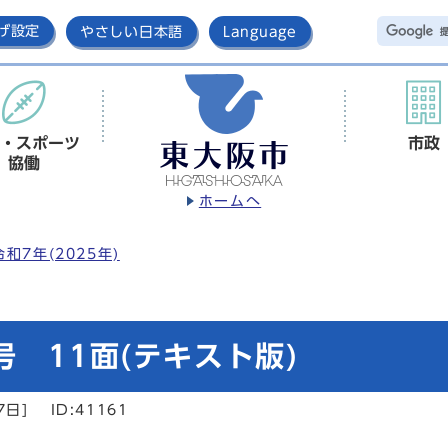
げ設定
やさしい日本語
Language
・スポーツ
市政
協働
ホームへ
令和7年(2025年)
 11面(テキスト版)
7日]
ID:41161