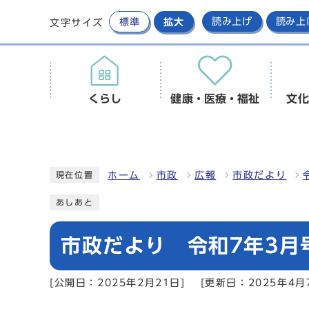
標準
拡大
読み上げ
読み上
文字サイズ
くらし
健康・医療・福祉
文化
ホーム
市政
広報
市政だより
現在位置
あしあと
市政だより 令和7年3月号
[公開日：2025年2月21日]
[更新日：2025年4月