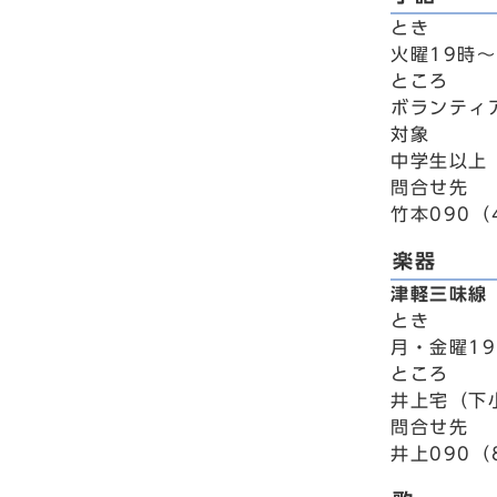
とき
火曜19時～
ところ
ボランティ
対象
中学生以上
問合せ先
竹本090（
楽器
津軽三味線
とき
月・金曜19
ところ
井上宅（下
問合せ先
井上090（