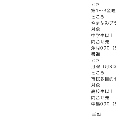
とき
第1～3金曜
ところ
やまなみプ
対象
中学生以上
問合せ先
澤村090（
書道
とき
月曜（月3回
ところ
市民多目的
対象
高校生以上
問合せ先
中島090（
手話