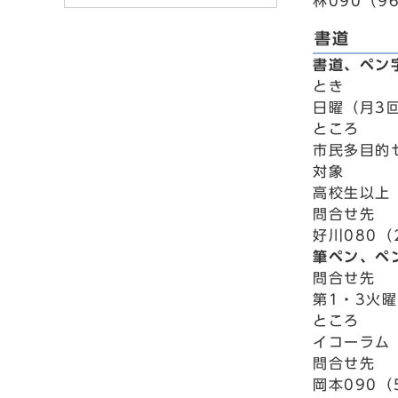
林090（96
書道
書道、ペン
とき
日曜（月3回
ところ
市民多目的
対象
高校生以上
問合せ先
好川080（
筆ペン、ペ
問合せ先
第1・3火曜
ところ
イコーラム
問合せ先
岡本090（