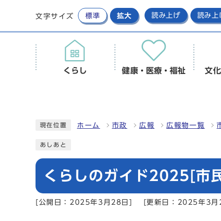
標準
拡大
読み上げ
読み上
文字サイズ
くらし
健康・医療・福祉
文化
ホーム
市政
広報
広報物一覧
現在位置
あしあと
くらしのガイド2025[市
[公開日：2025年3月28日]
[更新日：2025年3月