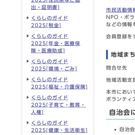
2025[住民票など届
出・証明書]
市民活動情
NPO・ボ
くらしのガイド
などの情報
2025[税金]
くらしのガイド
会員登録を
2025[年金・医療保
険・医療助成]
地域ま
くらしのガイド
問合せ先
2025[環境・ごみ]
くらしのガイド
地域活動支援
2025[福祉・介護保険]
本市におい
くらしのガイド
ボランティ
2025[子育て・教育・
自治会
人権]
くらしのガイド
自治
2025[健康・生活衛生]