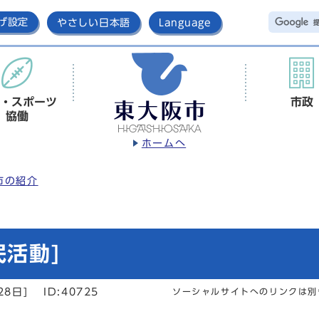
げ設定
やさしい日本語
Language
・スポーツ
市政
協働
ホームへ
市の紹介
民活動]
28日]
ID:40725
ソーシャルサイトへのリンクは別