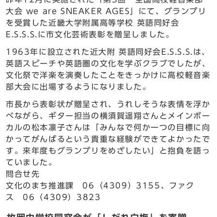
大会 we are SNEAKER AGES」にて、グランプリ
を受賞した近畿大学附属高等学校 英語同好会
E.S.S.S.に市文化芸術表彰を贈呈しました。
1963年に設立された近大附 英語同好会E.S.S.S.は、
英語スピーチや英語圏の文化を学ぶクラブでしたが、
文化祭で洋楽を演奏したことをきっかけに高校軽音楽
部大会に出場するようになりました。
市長から表彰状が贈呈され、うれしそうな表情を浮か
べながら、ギター担当の横須賀遥翔さんとメインボー
カルの松本凛子さんは「みんなで何か一つの目標に向
かってがんばるという貴重な経験ができてよかったで
す。来年度もグランプリをめざしたい」と抱負を語っ
ていました。
問合せ先
文化のまち推進課 06（4309）3155、ファク
ス 06（4309）3823