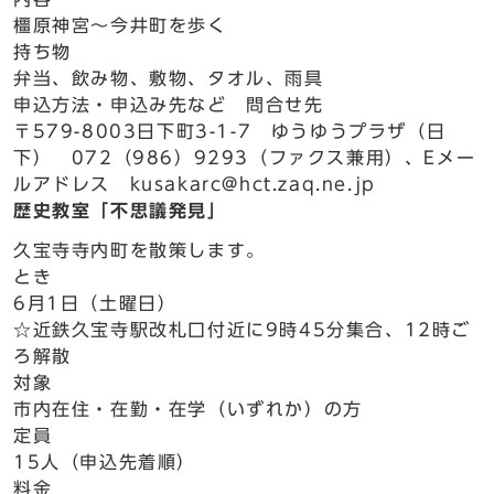
橿原神宮～今井町を歩く
持ち物
弁当、飲み物、敷物、タオル、雨具
申込方法・申込み先など 問合せ先
〒579-8003日下町3-1-7 ゆうゆうプラザ（日
下） 072（986）9293（ファクス兼用）、Eメー
ルアドレス kusakarc@hct.zaq.ne.jp
歴史教室「不思議発見」
久宝寺寺内町を散策します。
とき
6月1日（土曜日）
☆近鉄久宝寺駅改札口付近に9時45分集合、12時ご
ろ解散
対象
市内在住・在勤・在学（いずれか）の方
定員
15人（申込先着順）
料金