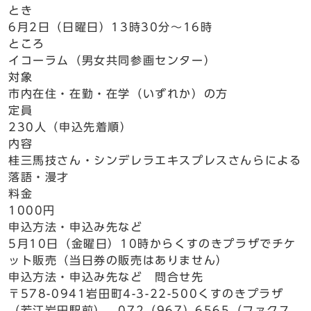
とき
6月2日（日曜日）13時30分～16時
ところ
イコーラム（男女共同参画センター）
対象
市内在住・在勤・在学（いずれか）の方
定員
230人（申込先着順）
内容
桂三馬技さん・シンデレラエキスプレスさんらによる
落語・漫才
料金
1000円
申込方法・申込み先など
5月10日（金曜日）10時からくすのきプラザでチケ
ット販売（当日券の販売はありません）
申込方法・申込み先など 問合せ先
〒578-0941岩田町4-3-22-500くすのきプラザ
（若江岩田駅前） 072（967）6565（ファクス