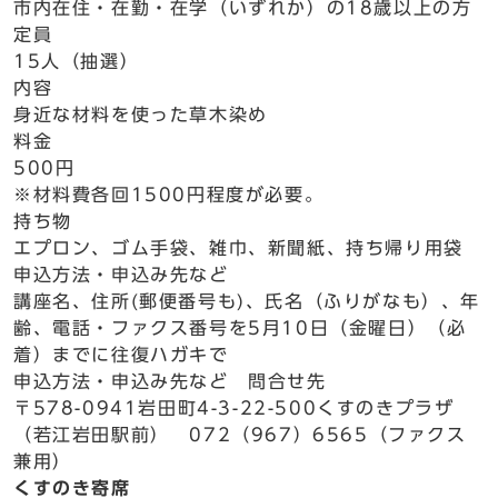
市内在住・在勤・在学（いずれか）の18歳以上の方
定員
15人（抽選）
内容
身近な材料を使った草木染め
料金
500円
※材料費各回1500円程度が必要。
持ち物
エプロン、ゴム手袋、雑巾、新聞紙、持ち帰り用袋
申込方法・申込み先など
講座名、住所(郵便番号も)、氏名（ふりがなも）、年
齢、電話・ファクス番号を5月10日（金曜日）（必
着）までに往復ハガキで
申込方法・申込み先など 問合せ先
〒578-0941岩田町4-3-22-500くすのきプラザ
（若江岩田駅前） 072（967）6565（ファクス
兼用）
くすのき寄席