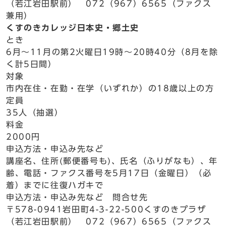
（若江岩田駅前） 072（967）6565（ファクス
兼用）
くすのきカレッジ日本史・郷土史
とき
6月～11月の第2火曜日19時～20時40分（8月を除
く計5日間）
対象
市内在住・在勤・在学（いずれか）の18歳以上の方
定員
35人（抽選）
料金
2000円
申込方法・申込み先など
講座名、住所(郵便番号も)、氏名（ふりがなも）、年
齢、電話・ファクス番号を5月17日（金曜日）（必
着）までに往復ハガキで
申込方法・申込み先など 問合せ先
〒578-0941岩田町4-3-22-500くすのきプラザ
（若江岩田駅前） 072（967）6565（ファクス