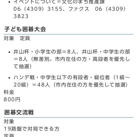
イベントについて＝文化のまち推進課
06（4309）3155、ファクス 06（4309）
3823
子ども囲碁大会
対象 定員
井山杯・小学生の部＝8人、井山杯・中学生の部
＝8人（無差別。市内在住の方・高段者を優先し
て抽選）
ハンデ戦・中学生以下の有段者・級位者（1級～
20級）＝48人（市内在住の方を優先して抽選）
料金
800円
囲碁交流戦
対象
19路盤で対局できる方
定員