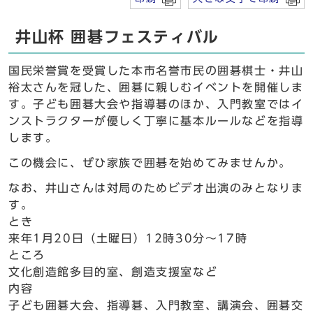
井山杯 囲碁フェスティバル
国民栄誉賞を受賞した本市名誉市民の囲碁棋士・井山
裕太さんを冠した、囲碁に親しむイベントを開催しま
す。子ども囲碁大会や指導碁のほか、入門教室ではイ
ンストラクターが優しく丁寧に基本ルールなどを指導
します。
この機会に、ぜひ家族で囲碁を始めてみませんか。
なお、井山さんは対局のためビデオ出演のみとなりま
す。
とき
来年1月20日（土曜日）12時30分～17時
ところ
文化創造館多目的室、創造支援室など
内容
子ども囲碁大会、指導碁、入門教室、講演会、囲碁交