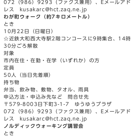
072（986）9293（ファクス兼用）、Eメールアド
レス kusakarc@hct.zaq.ne.jp
わが町ウォーク（約7キロメートル）
とき
10月22日（日曜日）
☆近鉄大和西大寺駅2階コンコースに9時集合、14時
30分ごろ解散
対象
市内在住・在勤・在学（いずれか）の方
定員
50人（当日先着順）
持ち物
弁当、飲み物、敷物、タオル、雨具
申込方法・申込み先など 問合せ先
〒579-8003日下町3-1-7 ゆうゆうプラザ
072（986）9293（ファクス兼用）、Eメールアド
レス kusakarc@hct.zaq.ne.jp
ノルディックウォーキング講習会
とき