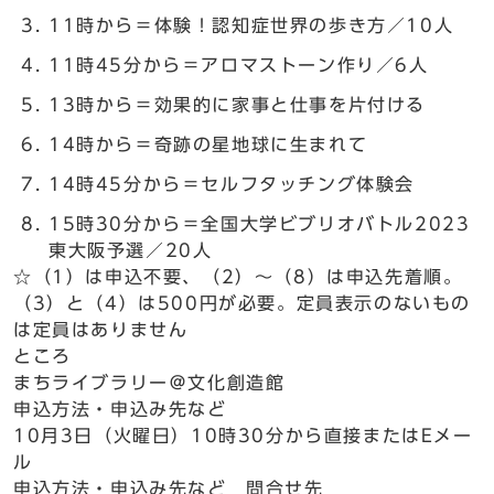
11時から＝体験！認知症世界の歩き方／10人
11時45分から＝アロマストーン作り／6人
13時から＝効果的に家事と仕事を片付ける
14時から＝奇跡の星地球に生まれて
14時45分から＝セルフタッチング体験会
15時30分から＝全国大学ビブリオバトル2023
東大阪予選／20人
☆（1）は申込不要、（2）～（8）は申込先着順。
（3）と（4）は500円が必要。定員表示のないもの
は定員はありません
ところ
まちライブラリー＠文化創造館
申込方法・申込み先など
10月3日（火曜日）10時30分から直接またはEメー
ル
申込方法・申込み先など 問合せ先