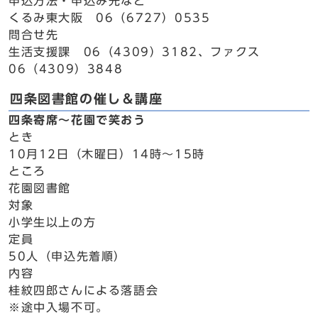
申込方法・申込み先など
くるみ東大阪 06（6727）0535
問合せ先
生活支援課 06（4309）3182、ファクス
06（4309）3848
四条図書館の催し＆講座
四条寄席～花園で笑おう
とき
10月12日（木曜日）14時～15時
ところ
花園図書館
対象
小学生以上の方
定員
50人（申込先着順）
内容
桂紋四郎さんによる落語会
※途中入場不可。