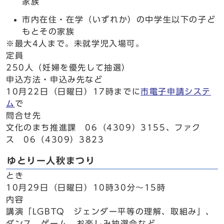
家族
市内在住・在学（いずれか）の中学生以下の子ど
もとその家族
※最大4人まで。未就学児入場可。
定員
250人（妊婦を優先して抽選）
申込方法・申込み先など
10月22日（日曜日）17時までに
市電子申請システ
ム
で
問合せ先
文化のまち推進課 06（4309）3155、ファク
ス 06（4309）3823
ゆとりー人秋まつり
とき
10月29日（日曜日）10時30分～15時
内容
講演「LGBTQ ジェンダー平等の理解、取組み」、
ダンス、ゲーム、お楽しみ抽選会など