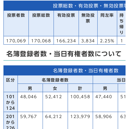
投票総数・有効投票・無効投票等
投票者数
投票総数
有効投票
無効投
同左率
持
票
ち
帰
り
170,069
170,068
166,234
3,834
2.25%
1
名簿登録者数・当日有権者数について
名簿登録者数・当日有権者数
区分
名簿登録者数
当日
男
女
計
男
101
48,046
52,412
100,458
47,440
51,
から
124
201
59,767
64,212
123,979
58,906
63,
から
226