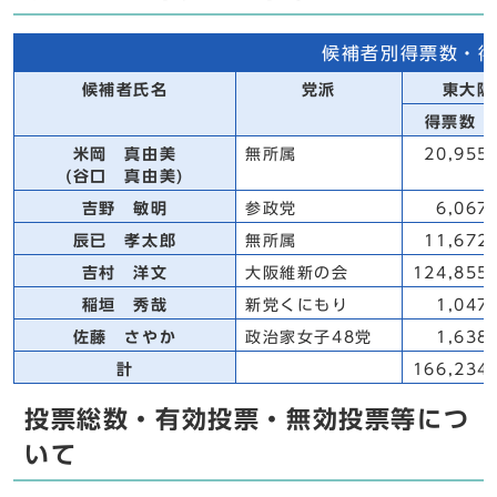
候補者別得票数・
候補者氏名
党派
東大阪
得票数
米岡 真由美
無所属
20,955
(谷口 真由美)
吉野 敏明
参政党
6,067
辰已 孝太郎
無所属
11,672
吉村 洋文
大阪維新の会
124,855
稲垣 秀哉
新党くにもり
1,047
佐藤 さやか
政治家女子48党
1,638
計
166,234
投票総数・有効投票・無効投票等につ
いて