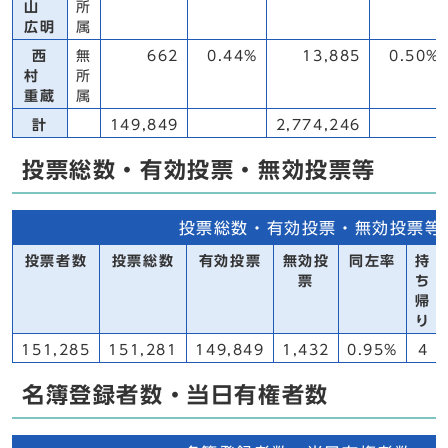
山
所
広明
属
西
無
662
0.44%
13,885
0.50%
村
所
重蔵
属
計
149,849
2,774,246
投票総数・有効投票・無効投票等
投票総数・有効投票・無効投票等
投票者数
投票総数
有効投票
無効投
同左率
持
票
ち
帰
り
151,285
151,281
149,849
1,432
0.95%
4
名簿登録者数・当日有権者数