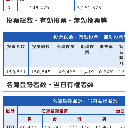
計
149,426
3,161,323
投票総数・有効投票・無効投票等
投票総数・有効投票・無効投票
投票者数
投票総数
有効投票
無効投
同左率
持
票
ち
帰
り
150,861
150,845
149,426
1,419
0.94%
16
名簿登録者数・当日有権者数
名簿登録者数・当日有権者数
区分
名簿登録者数
当日
男
女
計
男
101
48,487
52,592
101,079
47,968
52,