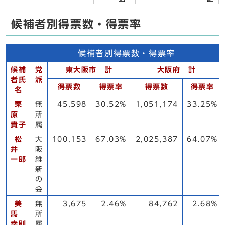
候補者別得票数・得票率
候補者別得票数・得票率
候補
党
東大阪市 計
大阪府 計
者氏
派
得票数
得票率
得票数
得票率
名
栗
無
45,598
30.52%
1,051,174
33.25%
原
所
貴子
属
松
大
100,153
67.03%
2,025,387
64.07%
井
阪
一郎
維
新
の
会
美
無
3,675
2.46%
84,762
2.68%
馬
所
幸則
属