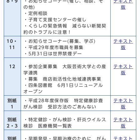
8・9
・お知らせコーナー(催し、相談、そ
テキスト
の他)
版
・定例相談
・子育て支援センターの催し
・くらしの緊急情報 減らない新聞契
約のトラブルに注意！
10・
・お知らせコーナー(募集、学ぶ)
テキスト
11
・平成29年度市職員を募集
版
・5月31日は世界禁煙デー
12
・参加企業募集 大阪芸術大学との産
テキスト
学連携
版
・募集 商店街活性化地域連携事業
・四条図書館 6月1日リニューアル
オープン
別紙
・平成28年度保存版 特定健康診査
テキスト
1
がん検診 受診方法のごあんない
版
別紙
・特定健診・がん検診・肝炎ウイルス
テキスト
2・3
検診 医療機関一覧表
版
別紙
・早期発見・早期治療のために がん
テキスト