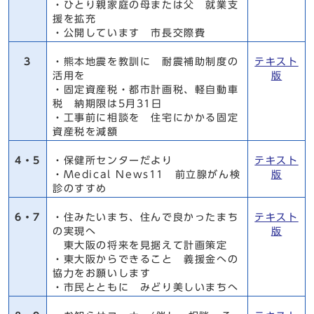
・ひとり親家庭の母または父 就業支
援を拡充
・公開しています 市長交際費
3
・熊本地震を教訓に 耐震補助制度の
テキスト
活用を
版
・固定資産税・都市計画税、軽自動車
税 納期限は5月31日
・工事前に相談を 住宅にかかる固定
資産税を減額
4・5
・保健所センターだより
テキスト
・Medical News11 前立腺がん検
版
診のすすめ
6・7
・住みたいまち、住んで良かったまち
テキスト
の実現へ
版
東大阪の将来を見据えて計画策定
・東大阪からできること 義援金への
協力をお願いします
・市民とともに みどり美しいまちへ