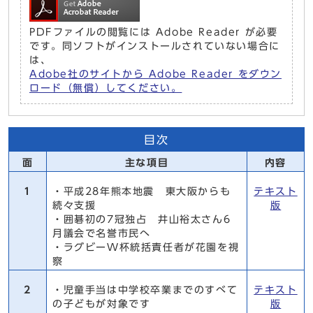
PDFファイルの閲覧には Adobe Reader が必要
です。同ソフトがインストールされていない場合に
は、
Adobe社のサイトから Adobe Reader をダウン
ロード（無償）してください。
目次
面
主な項目
内容
1
・平成28年熊本地震 東大阪からも
テキスト
続々支援
版
・囲碁初の7冠独占 井山裕太さん6
月議会で名誉市民へ
・ラグビーW杯統括責任者が花園を視
察
2
・児童手当は中学校卒業までのすべて
テキスト
の子どもが対象です
版