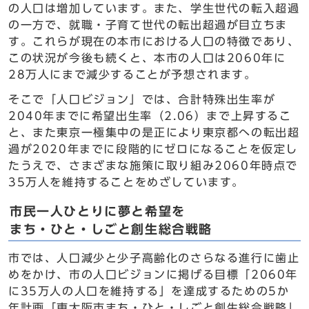
の人口は増加しています。また、学生世代の転入超過
の一方で、就職・子育て世代の転出超過が目立ちま
す。これらが現在の本市における人口の特徴であり、
この状況が今後も続くと、本市の人口は2060年に
28万人にまで減少することが予想されます。
そこで「人口ビジョン」では、合計特殊出生率が
2040年までに希望出生率（2.06）まで上昇するこ
と、また東京一極集中の是正により東京都への転出超
過が2020年までに段階的にゼロになることを仮定し
たうえで、さまざまな施策に取り組み2060年時点で
35万人を維持することをめざしています。
市民一人ひとりに夢と希望を
まち・ひと・しごと創生総合戦略
市では、人口減少と少子高齢化のさらなる進行に歯止
めをかけ、市の人口ビジョンに掲げる目標「2060年
に35万人の人口を維持する」を達成するための5か
年計画「東大阪市まち・ひと・しごと創生総合戦略」