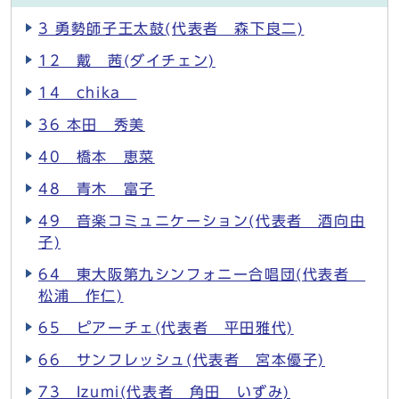
3 勇勢師子王太鼓(代表者 森下良二)
12 戴 茜(ダイチェン)
14 chika
36 本田 秀美
40 橋本 恵菜
48 青木 富子
49 音楽コミュニケーション(代表者 酒向由
子)
64 東大阪第九シンフォニー合唱団(代表者
松浦 作仁)
65 ピアーチェ(代表者 平田雅代)
66 サンフレッシュ(代表者 宮本優子)
73 Izumi(代表者 角田 いずみ)