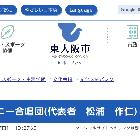
げ設定
やさしい日本語
Language
・スポーツ
市政
協働
ホームへ
・スポーツ・生涯学習
文化芸術
文化人材バンク
ニー合唱団(代表者 松浦 作仁)
7日]
ID:2765
ソーシャルサイトへのリンクは別