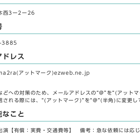
本西3ー2ー26
号
-3885
アドレス
-ma2ra(アットマーク)ezweb.ne.jp
などへの対策のため、メールアドレスの“@”を“(アットマ
される際には、“(アットマーク)”を“@”(半角)に変更
能なこと
出演【有償：実費・交通費等】 備考：急な依頼には応