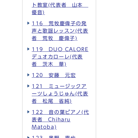
ト教室(代表者 山本
優音)
116 荒牧慶偉子の発
声と歌謡レッスン(代表
者 荒牧 慶偉子)
119 DUO CALORE
デュオカローレ(代表
者 茨木 華)
120 安藤 元宏
121 ミュージックア
ーツしょうじゅん(代表
者 松尾 省純)
122 音の葉ピアノ(代
表者 Chiharu
Matoba)