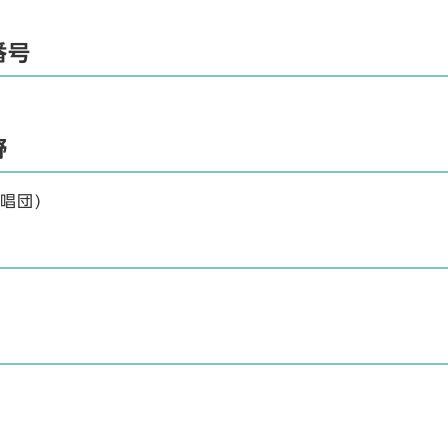
番号
野
唱団)