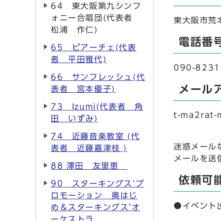
64 東大阪第九シンフ
ォニー合唱団(代表者
東大阪市荒
松浦 作仁)
電話番
65 ピアーチェ(代表
者 平田雅代)
090-8231
66 サンフレッシュ(代
メール
表者 宮本優子)
73 Izumi(代表者 角
t-ma2rat
田 いずみ)
74 近藤音楽教室 (代
迷惑メール
表者 近藤嘉津枝 )
メールを送信
88 澤田 友里恵
依頼可
90 スターキングス’プ
ロモーション 奥はじ
●イベント
め＆スターキングス’オ
ーケストラ