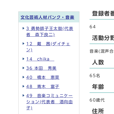
登録者
文化芸術人材バンク・音楽
64
3 勇勢師子王太鼓(代表
者 森下良二)
活動分
12 戴 茜(ダイチェ
ン)
音楽(混声合
14 chika
人数
36 本田 秀美
65名
40 橋本 恵菜
年齢
48 青木 富子
49 音楽コミュニケー
60歳代
ション(代表者 酒向由
子)
住所