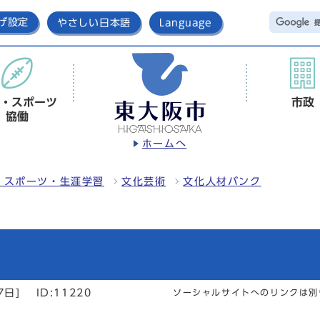
げ設定
やさしい日本語
Language
・スポーツ
市政
協働
ホームへ
・スポーツ・生涯学習
文化芸術
文化人材バンク
7日]
ID:11220
ソーシャルサイトへのリンクは別