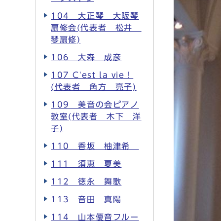
104 大正琴 大阪琴
扇修会(代表者 松井
琴扇修)
106 大森 成彦
107 C'est la vie！
(代表者 角方 亮子)
109 美音の会ピアノ
教室(代表者 木下 洋
子)
110 香坂 柚津希
111 須恵 夏美
112 徳永 舞歌
113 音田 真陽
114 山本優音フルー