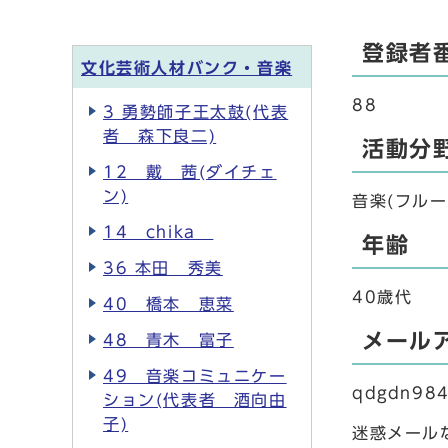
登録者
文化芸術人材バンク・音楽
88
3 勇勢師子王太鼓(代表
者 森下良二)
活動分
12 戴 茜(ダイチェ
ン)
音楽(フル
14 chika
年齢
36 本田 秀美
40歳代
40 橋本 恵菜
メール
48 青木 富子
49 音楽コミュニケー
qdgdn98
ション(代表者 酒向由
子)
迷惑メール