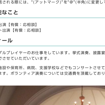
される際には、“(アットマーク)”を“@”(半角)に変更
能なこと
出演【有償：応相談】
ト出演【有償：応相談】
ィール
ダルプレイヤーのお仕事をしています。挙式演奏、披露
でさせていただいています。
施設や保育所、病院、支援学校などでもコンサートさせ
ます。ボランティア演奏については交通費を頂戴してお