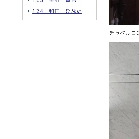
123 奥野 貴也
124 和田 ひなた
チャペルコ