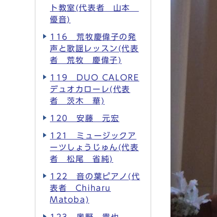
ト教室(代表者 山本
優音)
116 荒牧慶偉子の発
声と歌謡レッスン(代表
者 荒牧 慶偉子)
119 DUO CALORE
デュオカローレ(代表
者 茨木 華)
120 安藤 元宏
121 ミュージックア
ーツしょうじゅん(代表
者 松尾 省純)
122 音の葉ピアノ(代
表者 Chiharu
Matoba)