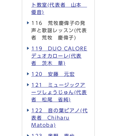
ト教室(代表者 山本
優音)
116 荒牧慶偉子の発
声と歌謡レッスン(代表
者 荒牧 慶偉子)
119 DUO CALORE
デュオカローレ(代表
者 茨木 華)
120 安藤 元宏
121 ミュージックア
ーツしょうじゅん(代表
者 松尾 省純)
122 音の葉ピアノ(代
表者 Chiharu
Matoba)