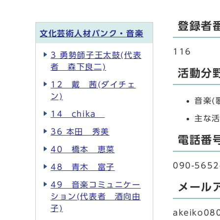
登録者
文化芸術人材バンク・音楽
116
3 勇勢師子王太鼓(代表
者 森下良二)
活動分
12 戴 茜(ダイチェ
ン)
音楽(
14 chika
主な活
36 本田 秀美
電話番
40 橋本 恵菜
090-5652
48 青木 富子
49 音楽コミュニケー
メール
ション(代表者 酒向由
子)
akeiko0