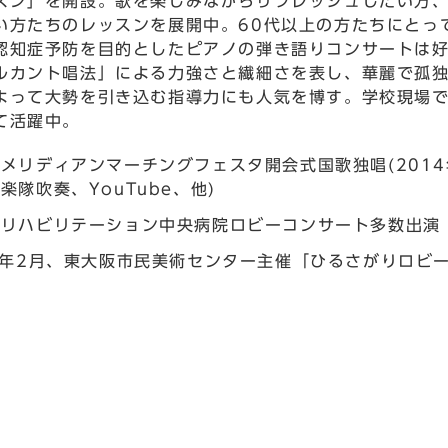
スン」を開設。歌を楽しみながらリフレッシュしたい方
い方たちのレッスンを展開中。60代以上の方たちにとっ
認知症予防を目的としたピアノの弾き語りコンサートは
ルカント唱法」による力強さと繊細さを表し、華麗で孤
よって大勢を引き込む指導力にも人気を博す。学校現場
て活躍中。
メリディアンマーチングフェスタ開会式国歌独唱(2014
楽隊吹奏、YouTube、他)
県リハビリテーション中央病院ロビーコンサート多数出演
0年2月、東大阪市民美術センター主催「ひるさがりロビ