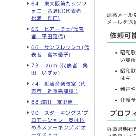
64 東大阪第九シンフ
ォニー合唱団(代表者
迷惑メール
松浦 作仁)
メールを送信
65 ピアーチェ(代表
依頼可
者 平田雅代)
66 サンフレッシュ(代
昭和歌
表者 宮本優子)
い場所
73 Izumi(代表者 角
昭和歌
田 いずみ)
はキー
74 近藤音楽教室 (代
発声や
表者 近藤嘉津枝 )
介護予
88 澤田 友里恵
プロフ
90 スターキングス’プ
ロモーション 奥はじ
め＆スターキングス’オ
兵庫県明石
ーケストラ