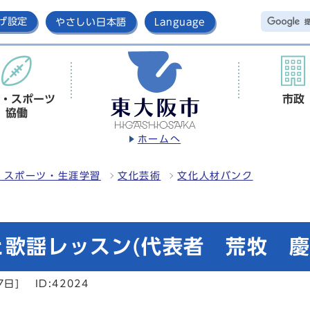
げ設定
やさしい日本語
Language
・スポーツ
市政
協働
ホームへ
・スポーツ・生涯学習
文化芸術
文化人材バンク
と歌謡レッスン(代表者 荒牧 慶
7日]
ID:42024