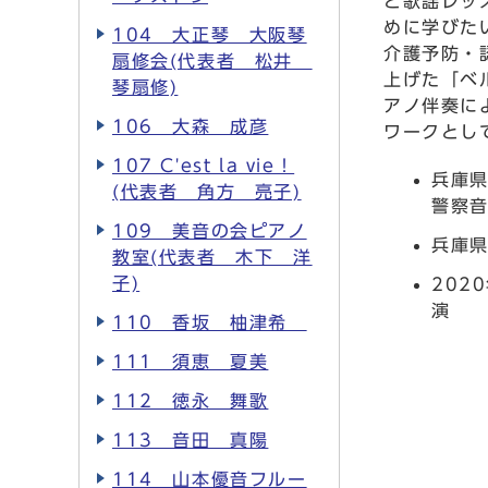
と歌謡レッ
めに学びた
104 大正琴 大阪琴
介護予防・
扇修会(代表者 松井
上げた「ベ
琴扇修)
アノ伴奏に
106 大森 成彦
ワークとし
107 C'est la vie！
兵庫県
(代表者 角方 亮子)
警察音
109 美音の会ピアノ
兵庫
教室(代表者 木下 洋
子)
202
演
110 香坂 柚津希
111 須恵 夏美
112 徳永 舞歌
113 音田 真陽
114 山本優音フルー