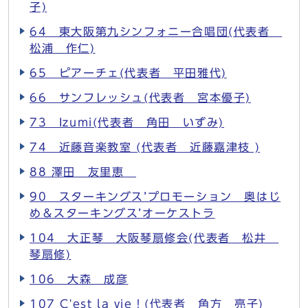
子)
64 東大阪第九シンフォニー合唱団(代表者
松浦 作仁)
65 ピアーチェ(代表者 平田雅代)
66 サンフレッシュ(代表者 宮本優子)
73 Izumi(代表者 角田 いずみ)
74 近藤音楽教室 (代表者 近藤嘉津枝 )
88 澤田 友里恵
90 スターキングス’プロモーション 奥はじ
め＆スターキングス’オーケストラ
104 大正琴 大阪琴扇修会(代表者 松井
琴扇修)
106 大森 成彦
107 C'est la vie！(代表者 角方 亮子)