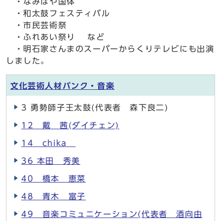
・なみはや国体
・和太鼓フェスティバル
・市民芸術祭
・ふれあい祭り など
・明石家さんまのスーパーからくりテレビにも出演
しました。
文化芸術人材バンク・音楽
3 勇勢師子王太鼓(代表者 森下良二)
12 戴 茜(ダイチェン)
14 chika
36 本田 秀美
40 橋本 恵菜
48 青木 富子
49 音楽コミュニケーション(代表者 酒向由