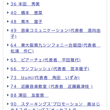
36 本田 秀美
40 橋本 恵菜
48 青木 富子
49 音楽コミュニケーション(代表者 酒向由
子)
64 東大阪第九シンフォニー合唱団(代表者
松浦 作仁)
65 ピアーチェ(代表者 平田雅代)
66 サンフレッシュ(代表者 宮本優子)
73 Izumi(代表者 角田 いずみ)
74 近藤音楽教室 (代表者 近藤嘉津枝 )
88 澤田 友里恵
90 スターキングス’プロモーション 奥はじ