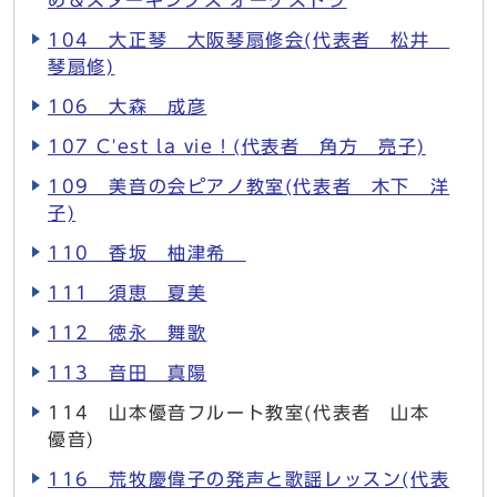
め＆スターキングス’オーケストラ
104 大正琴 大阪琴扇修会(代表者 松井
琴扇修)
106 大森 成彦
107 C'est la vie！(代表者 角方 亮子)
109 美音の会ピアノ教室(代表者 木下 洋
子)
110 香坂 柚津希
111 須恵 夏美
112 徳永 舞歌
113 音田 真陽
114 山本優音フルート教室(代表者 山本
優音)
116 荒牧慶偉子の発声と歌謡レッスン(代表