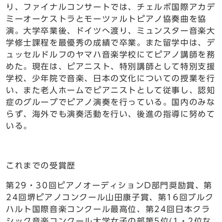
り、ファイナルコンサートでは、チェルボ国際アカデ
ミーオーケストラとモーツァルトピアノ協奏曲を協
演。大学卒業後、ドイツへ渡り、ミュンスター音楽大
学修士課程を最優秀の成績で卒業。また留学中は、デ
ュッセルドルフのヤマハ音楽学校にてピアノ講師を務
めた。現在は、ピアニスト、特別講師として特別支援
学校、少年院で音楽、日本の文化についての授業を行
い、また老人ホームでピアニストとして従事し、認知
症のグループでピアノ演奏を行っている。国内のみな
らず、海外でも演奏活動を行い、後進の指導に努めて
いる。
これまでの受賞歴
第29・30回ピアノオーディションD部門奨励賞、第
24回堺ピアノコンクール山田康子賞、第16回ブルク
ハルト国際音楽コンクール最高位、第24回日本クラ
シック音楽コンクール大学女子の部第5位(1・2位な