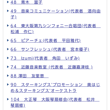
48 青木 富子
49 音楽コミュニケーション(代表者 酒向由
子)
64 東大阪第九シンフォニー合唱団(代表者
松浦 作仁)
65 ピアーチェ(代表者 平田雅代)
66 サンフレッシュ(代表者 宮本優子)
73 Izumi(代表者 角田 いずみ)
74 近藤音楽教室 (代表者 近藤嘉津枝 )
88 澤田 友里恵
90 スターキングス’プロモーション 奥はじ
め＆スターキングス’オーケストラ
104 大正琴 大阪琴扇修会(代表者 松井
琴扇修)