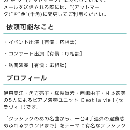
の“@”を“(アットマーク)”に表記しています。
メールを送信される際には、“(アットマー
ク)”を“@”(半角)に変更してご利用ください。
依頼可能なこと
・イベント出演【有償：応相談】
・コンサート出演【有償：応相談】
・訪問演奏【有償：応相談】
プロフィール
伊東美江・角方亮子・塚越眞澄・西嶋由子・札本徳美
の5人によるピアノ演奏ユニット C'est la vie！(セ
ラヴィ！)です。
「クラシックのあの名曲から、一台4手連弾の躍動感
あふれるサウンドまで」をテーマに有名なクラシック