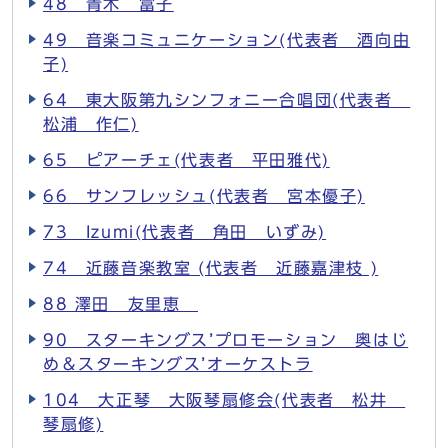
48 青木 富子
49 音楽コミュニケーション(代表者 酒向由
子)
64 東大阪第九シンフォニー合唱団(代表者
松浦 作仁)
65 ピアーチェ(代表者 平田雅代)
66 サンフレッシュ(代表者 宮本優子)
73 Izumi(代表者 角田 いずみ)
74 近藤音楽教室 (代表者 近藤嘉津枝 )
88 澤田 友里恵
90 スターキングス’プロモーション 奥はじ
め＆スターキングス’オーケストラ
104 大正琴 大阪琴扇修会(代表者 松井
琴扇修)