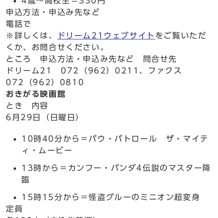
4歳～高校生＝330円
申込方法・申込み先など
電話で
※詳しくは、
ドリーム21ウェブサイト
をご覧いただ
くか、お問合せください。
ところ 申込方法・申込み先など 問合せ先
ドリーム21 072（962）0211、ファクス
072（962）0810
おきがる映画館
とき 内容
6月29日（日曜日）
10時40分から＝パウ・パトロール ザ・マイテ
ィ・ムービー
13時から＝カンフー・パンダ4伝説のマスター降
臨
15時15分から＝怪盗グルーのミニオン超変身
定員