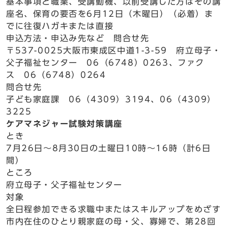
基本事項と職業、受講動機、以前受講した方はその講
座名、保育の要否を6月12日（木曜日）（必着）ま
でに往復ハガキまたは直接
申込方法・申込み先など 問合せ先
〒537-0025大阪市東成区中道1-3-59 府立母子・
父子福祉センター 06（6748）0263、ファク
ス 06（6748）0264
問合せ先
子ども家庭課 06（4309）3194、06（4309）
3225
ケアマネジャー試験対策講座
とき
7月26日～8月30日の土曜日10時～16時（計6日
間）
ところ
府立母子・父子福祉センター
対象
全日程参加できる求職中またはスキルアップをめざす
市内在住のひとり親家庭の母・父、寡婦で、第28回