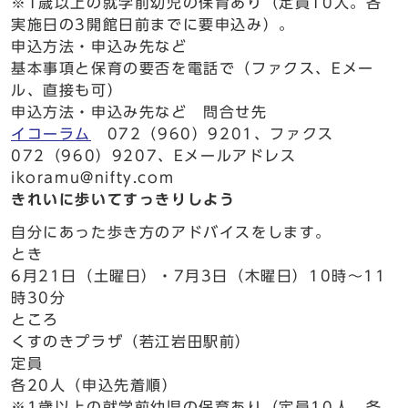
※1歳以上の就学前幼児の保育あり（定員10人。各
実施日の3開館日前までに要申込み）。
申込方法・申込み先など
基本事項と保育の要否を電話で（ファクス、Eメー
ル、直接も可）
申込方法・申込み先など 問合せ先
イコーラム
072（960）9201、ファクス
072（960）9207、Eメールアドレス
ikoramu@nifty.com
きれいに歩いてすっきりしよう
自分にあった歩き方のアドバイスをします。
とき
6月21日（土曜日）・7月3日（木曜日）10時～11
時30分
ところ
くすのきプラザ（若江岩田駅前）
定員
各20人（申込先着順）
※1歳以上の就学前幼児の保育あり（定員10人。各