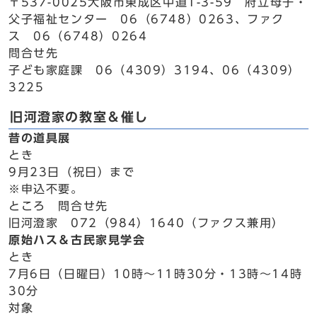
〒537-0025大阪市東成区中道1-3-59 府立母子・
父子福祉センター 06（6748）0263、ファク
ス 06（6748）0264
問合せ先
子ども家庭課 06（4309）3194、06（4309）
3225
旧河澄家の教室＆催し
昔の道具展
とき
9月23日（祝日）まで
※申込不要。
ところ 問合せ先
旧河澄家 072（984）1640（ファクス兼用）
原始ハス＆古民家見学会
とき
7月6日（日曜日）10時～11時30分・13時～14時
30分
対象