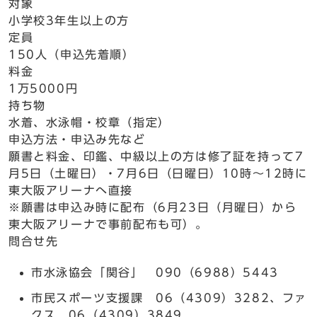
対象
小学校3年生以上の方
定員
150人（申込先着順）
料金
1万5000円
持ち物
水着、水泳帽・校章（指定）
申込方法・申込み先など
願書と料金、印鑑、中級以上の方は修了証を持って7
月5日（土曜日）・7月6日（日曜日）10時～12時に
東大阪アリーナへ直接
※願書は申込み時に配布（6月23日（月曜日）から
東大阪アリーナで事前配布も可）。
問合せ先
市水泳協会「関谷」 090（6988）5443
市民スポーツ支援課 06（4309）3282、ファ
クス 06（4309）3849