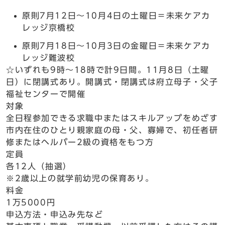
原則7月12日～10月4日の土曜日＝未来ケアカ
レッジ京橋校
原則7月18日～10月3日の金曜日＝未来ケアカ
レッジ難波校
☆いずれも9時～18時で計9日間。11月8日（土曜
日）に閉講式あり。開講式・閉講式は府立母子・父子
福祉センターで開催
対象
全日程参加できる求職中またはスキルアップをめざす
市内在住のひとり親家庭の母・父、寡婦で、初任者研
修またはヘルパー2級の資格をもつ方
定員
各12人（抽選）
※2歳以上の就学前幼児の保育あり。
料金
1万5000円
申込方法・申込み先など