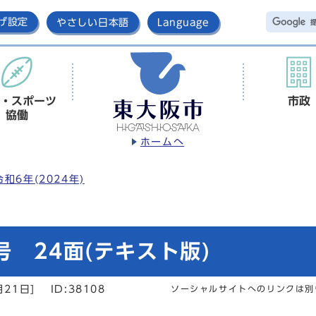
げ設定
やさしい日本語
Language
・スポーツ
市政
協働
ホームへ
令和6年(2024年)
 24面(テキスト版)
月21日]
ID:38108
ソーシャルサイトへのリンクは別