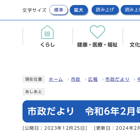
標準
拡大
読み上げ
読み上
文字サイズ
くらし
健康・医療・福祉
文化
ホーム
市政
広報
市政だより
現在位置
あしあと
市政だより 令和6年2月号
[公開日：2023年12月25日]
[更新日：2024年2