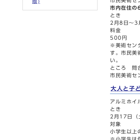
市民美術セン
版)
市内在住の
とき
2月8日～
料金
500円
※美術セン
す。市民美
い。
ところ 問
市民美術セン
大人と子
アルミホイ
とき
2月17日（
対象
小学生以上
※小学生は