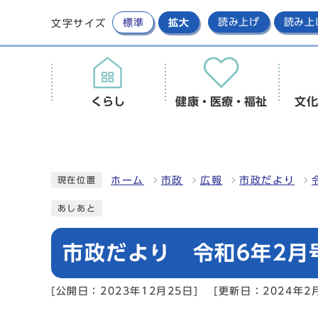
標準
拡大
読み上げ
読み上
文字サイズ
くらし
健康・医療・福祉
文化
ホーム
市政
広報
市政だより
現在位置
あしあと
市政だより 令和6年2月
[公開日：2023年12月25日]
[更新日：2024年2