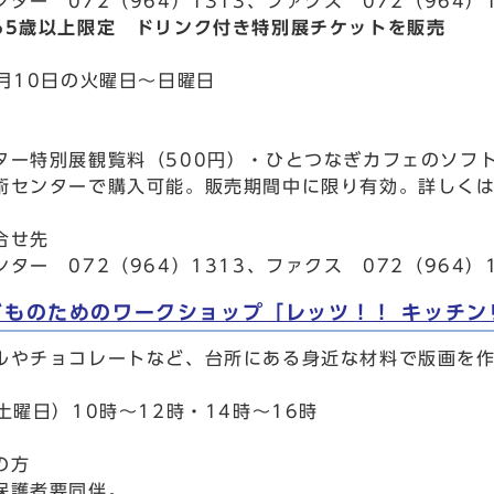
ター 072（964）1313、ファクス 072（964）1
65歳以上限定 ドリンク付き特別展チケットを販売
3月10日の火曜日～日曜日
ター特別展観覧料（500円）・ひとつなぎカフェのソフ
術センターで購入可能。販売期間中に限り有効。詳しく
合せ先
ター 072（964）1313、ファクス 072（964）1
どものためのワークショップ「レッツ！！ キッチン
ルやチョコレートなど、台所にある身近な材料で版画を
土曜日）10時～12時・14時～16時
の方
保護者要同伴。