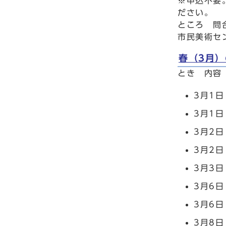
※申込不要
ださい。
ところ 問
市民美術セン
春（3月）
とき 内容
3月1
3月1
3月2日
3月2日
3月3日
3月6
3月6日
3月8日