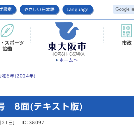
げ設定
やさしい日本語
Language
・スポーツ
市政
協働
ホームへ
令和6年(2024年)
号 8面(テキスト版)
月21日]
ID:38097