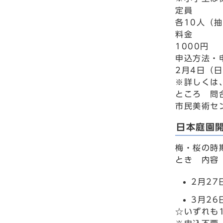
定員
各10人（
料金
1000円
申込方法・
2月4日（
※詳しくは
ところ 問
市民美術セン
日本庭園
梅・桜の時
とき 内容
2月2
3月2
☆いずれも1