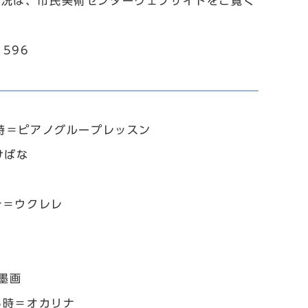
状況は、市民美術センターウェブサイトをご覧く
596
2時＝ピアノグループレッスン
けばな
分＝ウクレレ
墨画
5時＝オカリナ