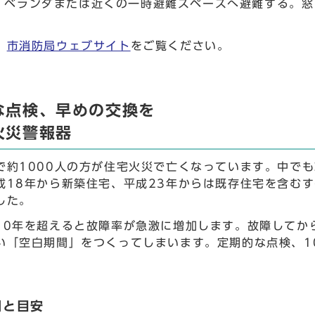
、ベランダまたは近くの一時避難スペースへ避難する。窓
）
、
市消防局ウェブサイト
をご覧ください。
な点検、早めの交換を
火災警報器
で約1000人の方が住宅火災で亡くなっています。中で
成18年から新築住宅、平成23年からは既存住宅を含む
した。
10年を超えると故障率が急激に増加します。故障してか
い「空白期間」をつくってしまいます。定期的な点検、1
期と目安