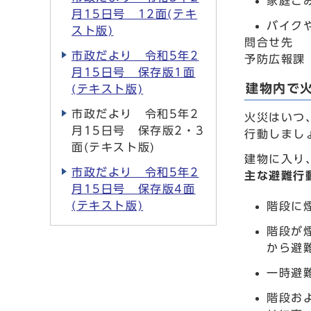
家庭ご
月15日号 12面(テキ
バイク
スト版)
問合せ先
市政だより 令和5年2
予防広報課
月15日号 保存版1面
建物内で
(テキスト版)
市政だより 令和5年2
火災はいつ
月15日号 保存版2・3
行動しまし
面(テキスト版)
建物に入り
市政だより 令和5年2
主な避難行
月15日号 保存版4面
(テキスト版)
階段に
階段が
から避
一時避
階段お