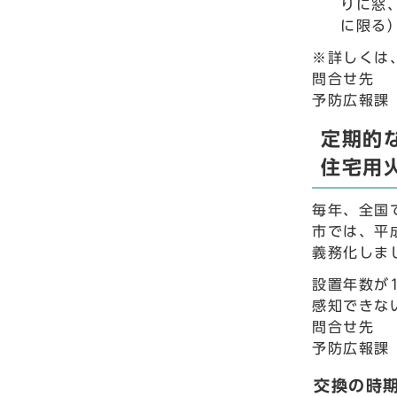
りに窓
に限る
※詳しくは
問合せ先
予防広報課
定期的
住宅用
毎年、全国
市では、平
義務化しま
設置年数が
感知できな
問合せ先
予防広報課
交換の時