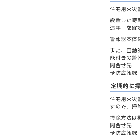
住宅用火災
設置した時
造年」を確
警報器本体
また、自動
能付きの警
問合せ先
予防広報課
定期的に
住宅用火災
すので、掃
掃除方法は
問合せ先
予防広報課