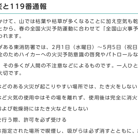
災と119番通報
かけて、山では枯葉や枯草が多くなることに加え空気も
とから、春の全国火災予防運動に合わせて「全国山火事予
われます。
がある東消防署では、2月1日（水曜日）～5月5日（祝
全のためハイカーへの火災予防意識の啓発やパトロール
、その多くが人間の不注意などによるものです。一人ひ
大切です。
などのある火災が起こりやすい場所では、たき火をしない
など火気の使用中はその場を離れず、使用後は完全に消火
および乾燥時にはたき火などをしない
を行う際、許可を必ず受ける
は指定された場所で喫煙し、吸がらは必ず消すとともに、