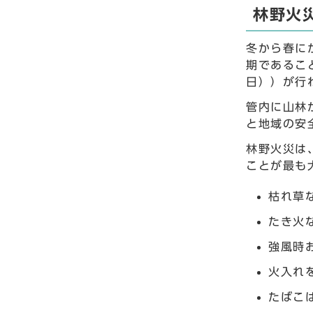
林野火
冬から春に
期であるこ
日））が行
管内に山林
と地域の安
林野火災は
ことが最も
枯れ草
たき火
強風時
火入れ
たばこ