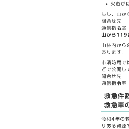
火遊び
もし、山か
問合せ先
通信指令室
山から119
山林内から
あります。
市消防局で
どで公開し
問合せ先
通信指令室
救急件
救急車
令和4年の
りある資源