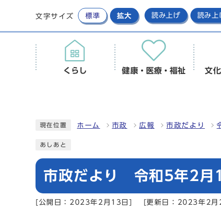
標準
拡大
読み上げ
読み上
文字サイズ
くらし
健康・医療・福祉
文化
ホーム
市政
広報
市政だより
現在位置
あしあと
市政だより 令和5年2月1
[公開日：2023年2月13日]
[更新日：2023年2月