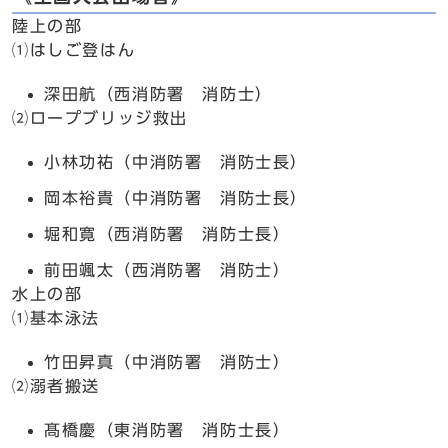
陸上の部
⑴はしご登はん
深田航（西消防署 消防士）
⑵ロープブリッジ救出
小林功祐（中消防署 消防士長）
岡本裕貴（中消防署 消防士長）
堀和寛（西消防署 消防士長）
前田颯太（西消防署 消防士）
水上の部
⑴基本泳法
竹田昇真（中消防署 消防士）
⑵溺者搬送
髙橋慶（東消防署 消防士長）