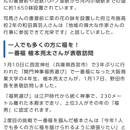
んの書斎前や近鉄八戸ノ里駅から河内小阪駅までの道
に約1650鉢設置されています。
司馬さんの書斎前に菜の花の鉢を設置した府立布施高
校2年の和田真羽人さんは「地域の偉大な作家さんの
行事に参加できて光栄です」と話していました。
一人でも多くの方に福を！
一番福 植本亮太さんが表敬訪問
1月10日に西宮神社（兵庫県西宮市）で3年ぶりに行
われた「開門神事福男選び」で一番福になった大阪商
業大学の4年生、植本亮太さんが、1月17日、野田市
長を表敬訪問しました。
「福男選び」は江戸時代から続く神事で、230メー
トル離れた本殿まで走り、上位3人がその年の「福
男」に認定されます。
2度目の挑戦で一番福を掴んだ植本さんは「今年1人
でも多くの方に福を届けられるように頑張りたい」と