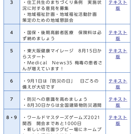
3
・住工共生のまちづくり条例 実施状
テキスト
況に対する意見を募集
版
・地域福祉計画・地域福祉活動計画
策定のための地域懇談会
4
・国保・後期高齢者医療 保険料は必
テキスト
ず納めましょう
版
5
・東大阪健康マイレージ 8月15日か
テキスト
らスタート
版
・Medical News35 梅毒の患者さ
んが増えています！
6
・9月1日は「防災の日」 日ごろの
テキスト
備えが大切です
版
7
・防災への意識を高めましょう
テキスト
・8月30日からは全国建築物防災週間
版
8・9
・ワールドマスターズゲームズ2021
テキスト
関西 開会まであと1000日
版
・新しい市花園ラグビー場にネームプ