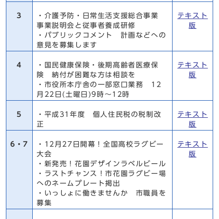
3
・介護予防・日常生活支援総合事業
テキスト
事業説明会と従事者養成研修
版
・パブリックコメント 計画などへの
意見を募集します
4
・国民健康保険・後期高齢者医療保
テキスト
険 納付が困難な方は相談を
版
・市役所本庁舎の一部窓口業務 12
月22日(土曜日)9時～12時
5
・平成31年度 個人住民税の税制改
テキスト
正
版
6・7
・12月27日開幕！全国高校ラグビー
テキスト
大会
版
・新発売！花園デザインラベルビール
・ラストチャンス！市花園ラグビー場
へのネームプレート掲出
・いっしょに働きませんか 市職員を
募集