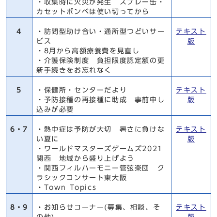
・収集時に火災が発生 スプレー缶・
カセットボンベは使い切ってから
4
・訪問型助け合い・通所型つどいサー
テキスト
ビス
版
・8月から高額療養費を見直し
・介護保険制度 負担限度認定額の更
新手続きをお忘れなく
5
・保健所・センターだより
テキスト
・予防接種の再接種に助成 事前申し
版
込みが必要
6・7
・熱中症は予防が大切 暑さに負けな
テキスト
い夏に
版
・ワールドマスターズゲームズ2021
関西 地域から盛り上げよう
・関西フィルハーモニー管弦楽団 ク
ラシックコンサート東大阪
・Town Topics
8・9
・お知らせコーナー(募集、相談、そ
テキスト
の他)
版