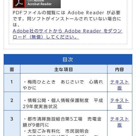
PDFファイルの閲覧には Adobe Reader が必要
です。同ソフトがインストールされていない場合に
は、
Adobe社のサイトから Adobe Reader をダウン
ロード（無償）してください。
目次
面
主な項目
内容
1
・梅雨ひととき あじさいで 心晴れ
テキスト
やかに
版
2
・情報公開・個人情報保護制度 平成
テキスト
29年度実施状況
版
3
・都市清掃施設組合第5工場 売電金
テキスト
額が9億円に
版
・大型ごみ有料化 市民説明会