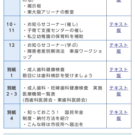
・掲示板
・東大阪アリーナの教室
10・
・お知らせコーナー(催し)
テキスト
11
・子育て支援センターの催し
版
・私立幼稚園の保育料を補助
12
・お知らせコーナー(学ぶ)
テキスト
・障害者差別解消法 車座ワークショ
版
ップ
別紙
・成人歯科健康検査
テキスト
1
節目には歯科検診を受けましょう
版
別紙
・成人歯科・妊婦歯科健康検査 実施
テキスト
2・3
医療機関一覧表
版
(西歯科医師会・東歯科医師会)
別紙
・知っておこう！ 国民年金
テキスト
4
制度・納付方法を紹介
版
・こんな時は市役所へ届出を